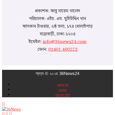
প্রকাশক: আবু সায়েম খালেদ
পরিচালক: এইচ. এম. মুহিউদ্দিন খান
আসকান টাওয়ার, ৬ষ্ঠ তলা, ১৭৪ ধোলাইপাড়
যাত্রাবাড়ী, ঢাকা-১২০৪
ইমেইল:
info@36news24.com
ফোন:
01401 400222
স্বত্ব © ২০২৪ 36News24
আমাদের কথা
যোগাযোগ
প্রাইভেসি পলিসি