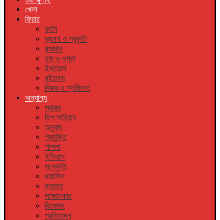
খেলা
ফিচার
ফটো
ভ্রমণ ও প্রকৃতি
রমজান
হজ ও ওমরা
ইজতেমা
বইমেলা
বিজয় ও স্বাধীনতা
অন্যান্য
স্বাস্থ্য
শিল্প সাহিত্য
অনুবাদ
প্রযুক্তি
শাপলা
ইতিহাস
সংস্কৃতি
মাহফিল
মতামত
সাক্ষাতকার
বিনোদন
প্রতিবেদন