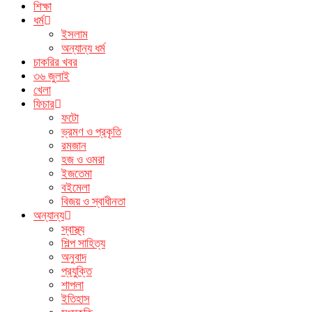
শিক্ষা
ধর্ম
ইসলাম
অন্যান্য ধর্ম
চাকরির খবর
৩৬ জুলাই
খেলা
ফিচার
ফটো
ভ্রমণ ও প্রকৃতি
রমজান
হজ ও ওমরা
ইজতেমা
বইমেলা
বিজয় ও স্বাধীনতা
অন্যান্য
স্বাস্থ্য
শিল্প সাহিত্য
অনুবাদ
প্রযুক্তি
শাপলা
ইতিহাস