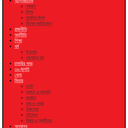
আন্তর্জাতিক
প্রবাস
বিশ্ব
মুসলিম বিশ্ব
বিশেষ প্রতিবেদন
রাজনীতি
অর্থনীতি
শিক্ষা
ধর্ম
ইসলাম
অন্যান্য ধর্ম
চাকরির খবর
৩৬ জুলাই
খেলা
ফিচার
ফটো
ভ্রমণ ও প্রকৃতি
রমজান
হজ ও ওমরা
ইজতেমা
বইমেলা
বিজয় ও স্বাধীনতা
অন্যান্য