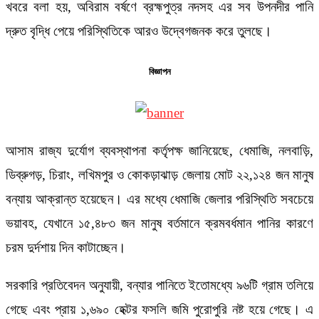
খবরে বলা হয়, অবিরাম বর্ষণে ব্রহ্মপুত্র নদসহ এর সব উপনদীর পানি
দ্রুত বৃদ্ধি পেয়ে পরিস্থিতিকে আরও উদ্বেগজনক করে তুলছে।
বিজ্ঞাপন
আসাম রাজ্য দুর্যোগ ব্যবস্থাপনা কর্তৃপক্ষ জানিয়েছে, ধেমাজি, নলবাড়ি,
ডিব্রুগড়, চিরাং, লখিমপুর ও কোকড়াঝাড় জেলায় মোট ২২,১২৪ জন মানুষ
বন্যায় আক্রান্ত হয়েছেন। এর মধ্যে ধেমাজি জেলার পরিস্থিতি সবচেয়ে
ভয়াবহ, যেখানে ১৫,৪৮৩ জন মানুষ বর্তমানে ক্রমবর্ধমান পানির কারণে
চরম দুর্দশায় দিন কাটাচ্ছেন।
সরকারি প্রতিবেদন অনুযায়ী, বন্যার পানিতে ইতোমধ্যে ৯৬টি গ্রাম তলিয়ে
গেছে এবং প্রায় ১,৬৯০ হেক্টর ফসলি জমি পুরোপুরি নষ্ট হয়ে গেছে। এ