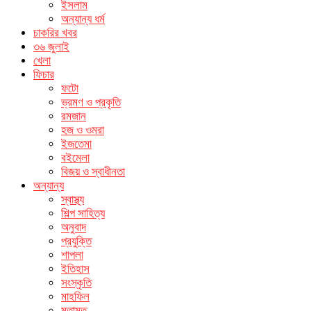
ইসলাম
অন্যান্য ধর্ম
চাকরির খবর
৩৬ জুলাই
খেলা
ফিচার
ফটো
ভ্রমণ ও প্রকৃতি
রমজান
হজ ও ওমরা
ইজতেমা
বইমেলা
বিজয় ও স্বাধীনতা
অন্যান্য
স্বাস্থ্য
শিল্প সাহিত্য
অনুবাদ
প্রযুক্তি
শাপলা
ইতিহাস
সংস্কৃতি
মাহফিল
মতামত