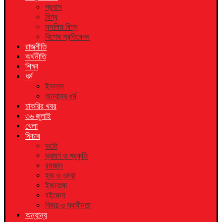
প্রবাস
বিশ্ব
মুসলিম বিশ্ব
বিশেষ প্রতিবেদন
রাজনীতি
অর্থনীতি
শিক্ষা
ধর্ম
ইসলাম
অন্যান্য ধর্ম
চাকরির খবর
৩৬ জুলাই
খেলা
ফিচার
ফটো
ভ্রমণ ও প্রকৃতি
রমজান
হজ ও ওমরা
ইজতেমা
বইমেলা
বিজয় ও স্বাধীনতা
অন্যান্য