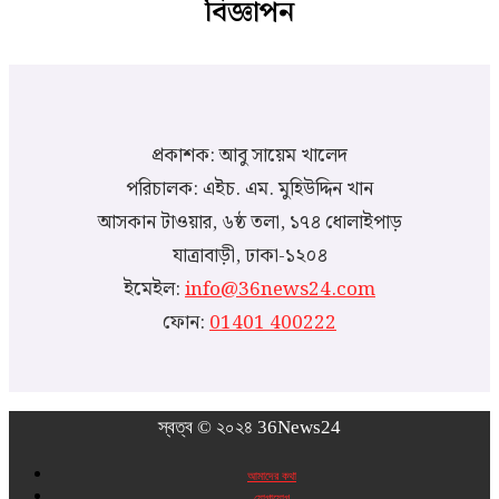
বিজ্ঞাপন
প্রকাশক: আবু সায়েম খালেদ
পরিচালক: এইচ. এম. মুহিউদ্দিন খান
আসকান টাওয়ার, ৬ষ্ঠ তলা, ১৭৪ ধোলাইপাড়
যাত্রাবাড়ী, ঢাকা-১২০৪
ইমেইল:
info@36news24.com
ফোন:
01401 400222
স্বত্ব © ২০২৪ 36News24
আমাদের কথা
যোগাযোগ