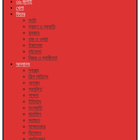
৩৬ জুলাই
খেলা
ফিচার
ফটো
ভ্রমণ ও প্রকৃতি
রমজান
হজ ও ওমরা
ইজতেমা
বইমেলা
বিজয় ও স্বাধীনতা
অন্যান্য
স্বাস্থ্য
শিল্প সাহিত্য
অনুবাদ
প্রযুক্তি
শাপলা
ইতিহাস
সংস্কৃতি
মাহফিল
মতামত
সাক্ষাতকার
বিনোদন
প্রতিবেদন