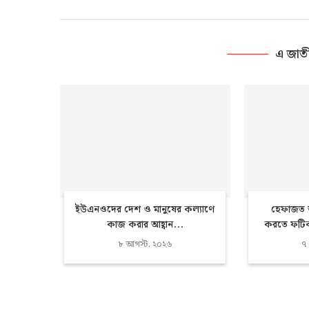
এ জাত
ইউএনওদের দেশ ও মানুষের কল্যাণে
হেফাজত আ
কাজ করার আহ্বান...
করতে ফটিকছড়
৮ আগস্ট, ২০২৬
৭