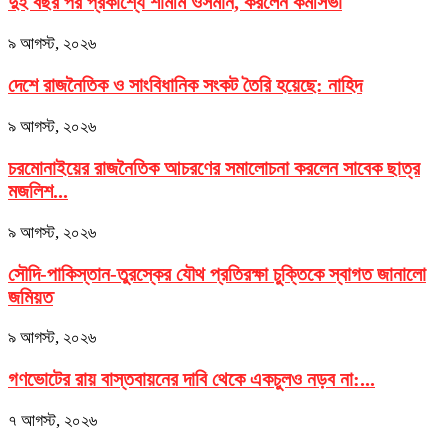
দুই বছর পর প্রকাশ্যে শামীম ওসমান, করলেন কর্মীসভা
৯ আগস্ট, ২০২৬
দেশে রাজনৈতিক ও সাংবিধানিক সংকট তৈরি হয়েছে: নাহিদ
৯ আগস্ট, ২০২৬
চরমোনাইয়ের রাজনৈতিক আচরণের সমালোচনা করলেন সাবেক ছাত্র
মজলিশ...
৯ আগস্ট, ২০২৬
সৌদি-পাকিস্তান-তুরস্কের যৌথ প্রতিরক্ষা চুক্তিকে স্বাগত জানালো
জমিয়ত
৯ আগস্ট, ২০২৬
গণভোটের রায় বাস্তবায়নের দাবি থেকে একচুলও নড়ব না:...
৭ আগস্ট, ২০২৬