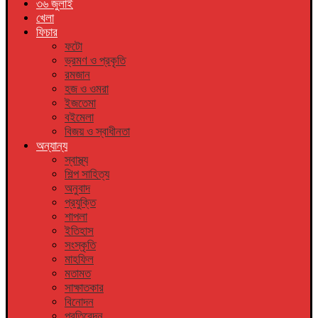
৩৬ জুলাই
খেলা
ফিচার
ফটো
ভ্রমণ ও প্রকৃতি
রমজান
হজ ও ওমরা
ইজতেমা
বইমেলা
বিজয় ও স্বাধীনতা
অন্যান্য
স্বাস্থ্য
শিল্প সাহিত্য
অনুবাদ
প্রযুক্তি
শাপলা
ইতিহাস
সংস্কৃতি
মাহফিল
মতামত
সাক্ষাতকার
বিনোদন
প্রতিবেদন