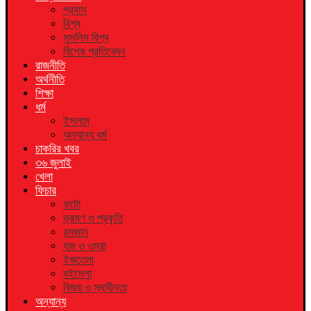
প্রবাস
বিশ্ব
মুসলিম বিশ্ব
বিশেষ প্রতিবেদন
রাজনীতি
অর্থনীতি
শিক্ষা
ধর্ম
ইসলাম
অন্যান্য ধর্ম
চাকরির খবর
৩৬ জুলাই
খেলা
ফিচার
ফটো
ভ্রমণ ও প্রকৃতি
রমজান
হজ ও ওমরা
ইজতেমা
বইমেলা
বিজয় ও স্বাধীনতা
অন্যান্য