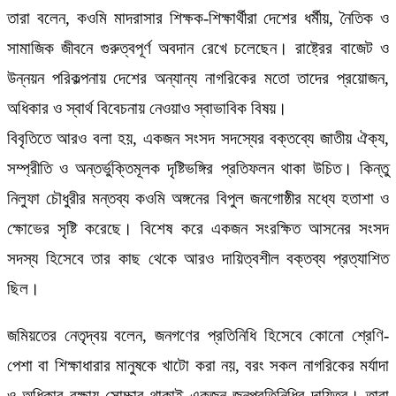
তারা বলেন, কওমি মাদরাসার শিক্ষক-শিক্ষার্থীরা দেশের ধর্মীয়, নৈতিক ও
সামাজিক জীবনে গুরুত্বপূর্ণ অবদান রেখে চলেছেন। রাষ্ট্রের বাজেট ও
উন্নয়ন পরিকল্পনায় দেশের অন্যান্য নাগরিকের মতো তাদের প্রয়োজন,
অধিকার ও স্বার্থ বিবেচনায় নেওয়াও স্বাভাবিক বিষয়।
বিবৃতিতে আরও বলা হয়, একজন সংসদ সদস্যের বক্তব্যে জাতীয় ঐক্য,
সম্প্রীতি ও অন্তর্ভুক্তিমূলক দৃষ্টিভঙ্গির প্রতিফলন থাকা উচিত। কিন্তু
নিলুফা চৌধুরীর মন্তব্য কওমি অঙ্গনের বিপুল জনগোষ্ঠীর মধ্যে হতাশা ও
ক্ষোভের সৃষ্টি করেছে। বিশেষ করে একজন সংরক্ষিত আসনের সংসদ
সদস্য হিসেবে তার কাছ থেকে আরও দায়িত্বশীল বক্তব্য প্রত্যাশিত
ছিল।
জমিয়তের নেতৃদ্বয় বলেন, জনগণের প্রতিনিধি হিসেবে কোনো শ্রেণি-
পেশা বা শিক্ষাধারার মানুষকে খাটো করা নয়, বরং সকল নাগরিকের মর্যাদা
ও অধিকার রক্ষায় সোচ্চার থাকাই একজন জনপ্রতিনিধির দায়িত্ব। তারা