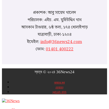
প্রকাশক: আবু সায়েম খালেদ
পরিচালক: এইচ. এম. মুহিউদ্দিন খান
আসকান টাওয়ার, ৬ষ্ঠ তলা, ১৭৪ ধোলাইপাড়
যাত্রাবাড়ী, ঢাকা-১২০৪
ইমেইল:
info@36news24.com
ফোন:
01401 400222
স্বত্ব © ২০২৪ 36News24
আমাদের কথা
যোগাযোগ
প্রাইভেসি পলিসি