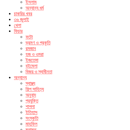
ইসলাম
অন্যান্য ধর্ম
চাকরির খবর
৩৬ জুলাই
খেলা
ফিচার
ফটো
ভ্রমণ ও প্রকৃতি
রমজান
হজ ও ওমরা
ইজতেমা
বইমেলা
বিজয় ও স্বাধীনতা
অন্যান্য
স্বাস্থ্য
শিল্প সাহিত্য
অনুবাদ
প্রযুক্তি
শাপলা
ইতিহাস
সংস্কৃতি
মাহফিল
মতামত