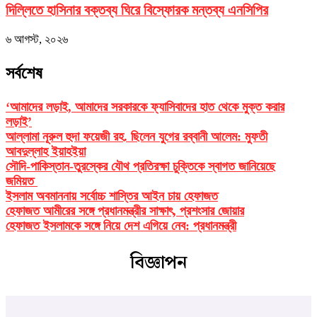
দিল্লিতে হাসিনার বক্তব্য ঘিরে বিস্ফোরক মন্তব্য এনসিপির
৬ আগস্ট, ২০২৬
সর্বশেষ
‘আমাদের লড়াই, আমাদের সরকারকে ফ্যাসিবাদের হাত থেকে মুক্ত করার
লড়াই’
আল্লামা নূরুল হুদা ফয়েজী রহ. ছিলেন যুগের রব্বানী আলেম: মুফতী
আবদুল্লাহ ইয়াহইয়া
সৌদি-পাকিস্তান-তুরস্কের যৌথ প্রতিরক্ষা চুক্তিকে স্বাগত জানিয়েছে
জমিয়ত
ইসলাম অবমাননায় সর্বোচ্চ শাস্তির আইন চায় হেফাজত
হেফাজত আমীরের সঙ্গে প্রধানমন্ত্রীর সাক্ষাৎ, প্রশংসার জোয়ার
হেফাজত ইসলামকে সঙ্গে নিয়ে দেশ এগিয়ে নেব: প্রধানমন্ত্রী
বিজ্ঞাপন