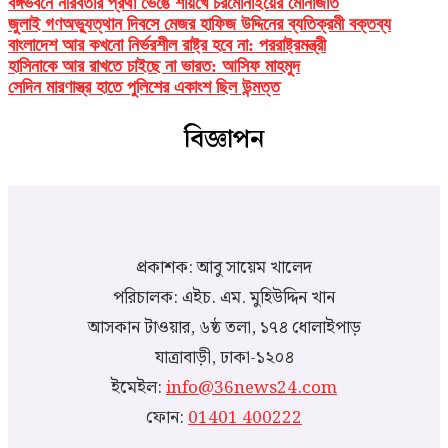
বঙ্গভবনে নীরবতার প্রথা ভেঙে শায়খে চরমোনাইয়ের মোনাজাত
জুলাই গণঅভ্যুত্থান দিবসে মেজর হাফিজ উদ্দিনের ব্যতিক্রমী বক্তব্য
বাংলাদেশ আর কখনো নির্ভরশীল রাষ্ট্র হবে না: পররাষ্ট্রমন্ত্রী
হাসিনাকে আর রাখতে চাইছে না ভারত: আসিফ মাহমুদ
সেদিন মারণাস্ত্র হাতে পুলিশের একাংশ ছিল উন্মত্ত
বিজ্ঞাপন
প্রকাশক: আবু সায়েম খালেদ
পরিচালক: এইচ. এম. মুহিউদ্দিন খান
আসকান টাওয়ার, ৬ষ্ঠ তলা, ১৭৪ ধোলাইপাড়
যাত্রাবাড়ী, ঢাকা-১২০৪
ইমেইল:
info@36news24.com
ফোন:
01401 400222