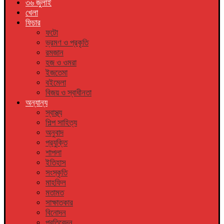
৩৬ জুলাই
খেলা
ফিচার
ফটো
ভ্রমণ ও প্রকৃতি
রমজান
হজ ও ওমরা
ইজতেমা
বইমেলা
বিজয় ও স্বাধীনতা
অন্যান্য
স্বাস্থ্য
শিল্প সাহিত্য
অনুবাদ
প্রযুক্তি
শাপলা
ইতিহাস
সংস্কৃতি
মাহফিল
মতামত
সাক্ষাতকার
বিনোদন
প্রতিবেদন