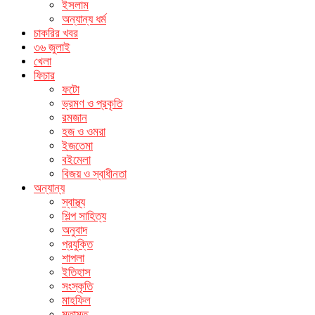
ইসলাম
অন্যান্য ধর্ম
চাকরির খবর
৩৬ জুলাই
খেলা
ফিচার
ফটো
ভ্রমণ ও প্রকৃতি
রমজান
হজ ও ওমরা
ইজতেমা
বইমেলা
বিজয় ও স্বাধীনতা
অন্যান্য
স্বাস্থ্য
শিল্প সাহিত্য
অনুবাদ
প্রযুক্তি
শাপলা
ইতিহাস
সংস্কৃতি
মাহফিল
মতামত