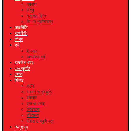
প্রবাস
বিশ্ব
মুসলিম বিশ্ব
বিশেষ প্রতিবেদন
রাজনীতি
অর্থনীতি
শিক্ষা
ধর্ম
ইসলাম
অন্যান্য ধর্ম
চাকরির খবর
৩৬ জুলাই
খেলা
ফিচার
ফটো
ভ্রমণ ও প্রকৃতি
রমজান
হজ ও ওমরা
ইজতেমা
বইমেলা
বিজয় ও স্বাধীনতা
অন্যান্য