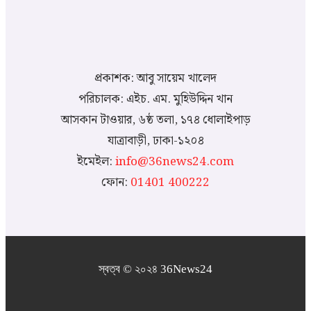
প্রকাশক: আবু সায়েম খালেদ
পরিচালক: এইচ. এম. মুহিউদ্দিন খান
আসকান টাওয়ার, ৬ষ্ঠ তলা, ১৭৪ ধোলাইপাড়
যাত্রাবাড়ী, ঢাকা-১২০৪
ইমেইল:
info@36news24.com
ফোন:
01401 400222
স্বত্ব © ২০২৪ 36News24