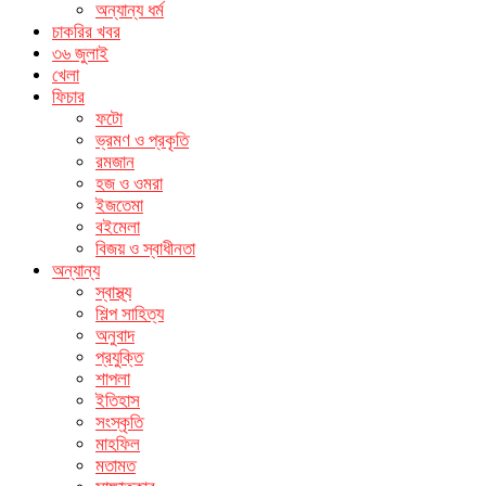
অন্যান্য ধর্ম
চাকরির খবর
৩৬ জুলাই
খেলা
ফিচার
ফটো
ভ্রমণ ও প্রকৃতি
রমজান
হজ ও ওমরা
ইজতেমা
বইমেলা
বিজয় ও স্বাধীনতা
অন্যান্য
স্বাস্থ্য
শিল্প সাহিত্য
অনুবাদ
প্রযুক্তি
শাপলা
ইতিহাস
সংস্কৃতি
মাহফিল
মতামত