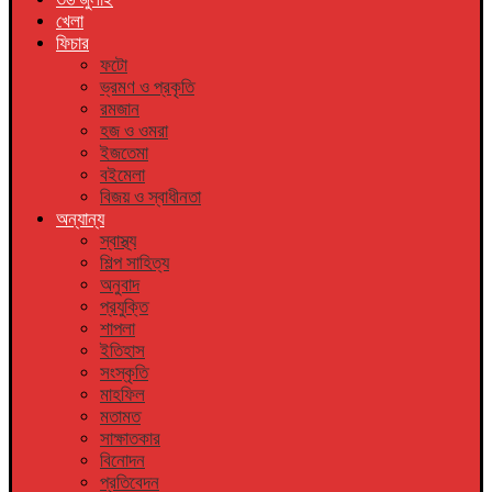
খেলা
ফিচার
ফটো
ভ্রমণ ও প্রকৃতি
রমজান
হজ ও ওমরা
ইজতেমা
বইমেলা
বিজয় ও স্বাধীনতা
অন্যান্য
স্বাস্থ্য
শিল্প সাহিত্য
অনুবাদ
প্রযুক্তি
শাপলা
ইতিহাস
সংস্কৃতি
মাহফিল
মতামত
সাক্ষাতকার
বিনোদন
প্রতিবেদন