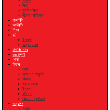
প্রবাস
বিশ্ব
মুসলিম বিশ্ব
বিশেষ প্রতিবেদন
রাজনীতি
অর্থনীতি
শিক্ষা
ধর্ম
ইসলাম
অন্যান্য ধর্ম
চাকরির খবর
৩৬ জুলাই
খেলা
ফিচার
ফটো
ভ্রমণ ও প্রকৃতি
রমজান
হজ ও ওমরা
ইজতেমা
বইমেলা
বিজয় ও স্বাধীনতা
অন্যান্য
স্বাস্থ্য