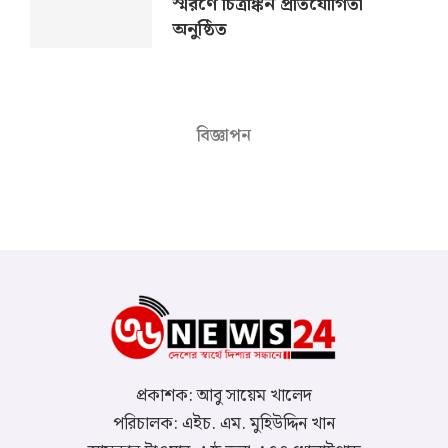
স্মরণে চিত্রাঙ্কন প্রতিযোগিতা
অনুষ্ঠিত
বিজ্ঞাপন
প্রকাশক: আবু সায়েম খালেদ
পরিচালক: এইচ. এম. মুহিউদ্দিন খান