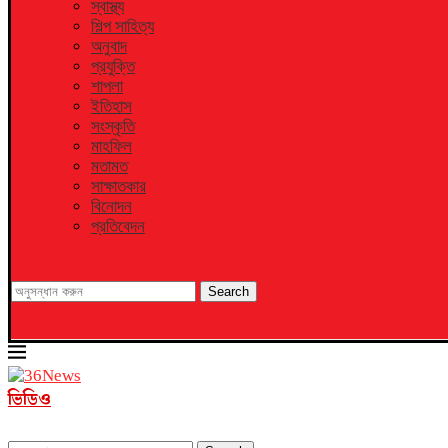
স্বাস্থ্য
শিল্প সাহিত্য
অনুবাদ
প্রযুক্তি
শাপলা
ইতিহাস
সংস্কৃতি
মাহফিল
মতামত
সাক্ষাতকার
বিনোদন
প্রতিবেদন
Search
ভিডিও