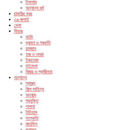
ইসলাম
অন্যান্য ধর্ম
চাকরির খবর
৩৬ জুলাই
খেলা
ফিচার
ফটো
ভ্রমণ ও প্রকৃতি
রমজান
হজ ও ওমরা
ইজতেমা
বইমেলা
বিজয় ও স্বাধীনতা
অন্যান্য
স্বাস্থ্য
শিল্প সাহিত্য
অনুবাদ
প্রযুক্তি
শাপলা
ইতিহাস
সংস্কৃতি
মাহফিল
মতামত