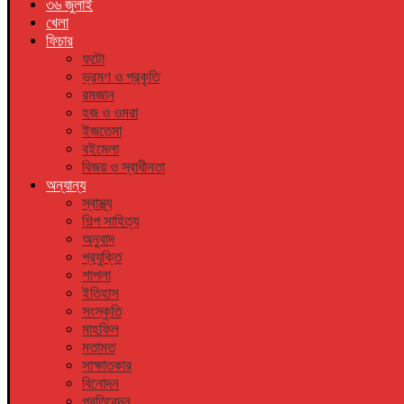
৩৬ জুলাই
খেলা
ফিচার
ফটো
ভ্রমণ ও প্রকৃতি
রমজান
হজ ও ওমরা
ইজতেমা
বইমেলা
বিজয় ও স্বাধীনতা
অন্যান্য
স্বাস্থ্য
শিল্প সাহিত্য
অনুবাদ
প্রযুক্তি
শাপলা
ইতিহাস
সংস্কৃতি
মাহফিল
মতামত
সাক্ষাতকার
বিনোদন
প্রতিবেদন