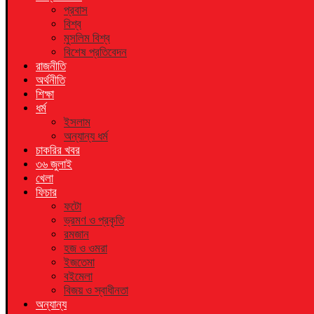
প্রবাস
বিশ্ব
মুসলিম বিশ্ব
বিশেষ প্রতিবেদন
রাজনীতি
অর্থনীতি
শিক্ষা
ধর্ম
ইসলাম
অন্যান্য ধর্ম
চাকরির খবর
৩৬ জুলাই
খেলা
ফিচার
ফটো
ভ্রমণ ও প্রকৃতি
রমজান
হজ ও ওমরা
ইজতেমা
বইমেলা
বিজয় ও স্বাধীনতা
অন্যান্য