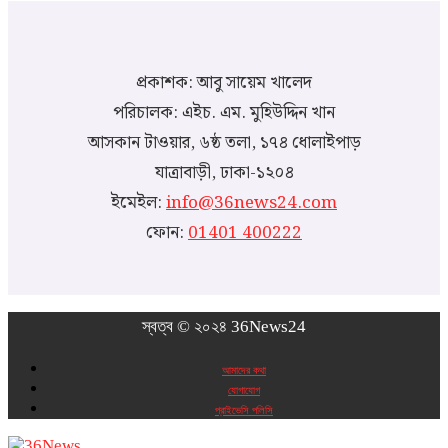
প্রকাশক: আবু সায়েম খালেদ
পরিচালক: এইচ. এম. মুহিউদ্দিন খান
আসকান টাওয়ার, ৬ষ্ঠ তলা, ১৭৪ ধোলাইপাড়
যাত্রাবাড়ী, ঢাকা-১২০৪
ইমেইল:
info@36news24.com
ফোন:
01401 400222
স্বত্ব © ২০২৪ 36News24
আমাদের কথা
যোগাযোগ
প্রাইভেসি পলিসি