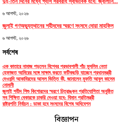
দুই-তিন দিনের মধ্যে গ্যাস সরবরাহ স্বাভাবিক হবে: জ্বালানি...
৬ আগস্ট, ২০২৬
জুলাই গণঅভ্যুত্থানের শহীদদের স্মরণে সংসদে দোয়া মাহফিল
৬ আগস্ট, ২০২৬
সর্বশেষ
এক কাতারে নামাজ পড়লেন বিশ্বের প্রভাবশালী পাঁচ মুসলিম নেতা
হেফাজত আমিরের সঙ্গে সাক্ষাৎ করতে ফটিকছড়ি যাচ্ছেন প্রধানমন্ত্রী
দেওবন্দি আকাবিরদের আসল ভিত্তি কী, জানালেন মুফতি আবুল কাসেম
নোমানী
জুলাই শহীদ শিশু কিশোরদের স্মরণে চিত্রাঙ্কন প্রতিযোগিতা অনুষ্ঠিত
সব শিক্ষিত বেকারকে চাকরি দেওয়া হবে: বিমান প্রতিমন্ত্রী
রাষ্ট্রপতি নির্বাচন : ডাকা হবে সংসদের বিশেষ অধিবেশন
বিজ্ঞাপন