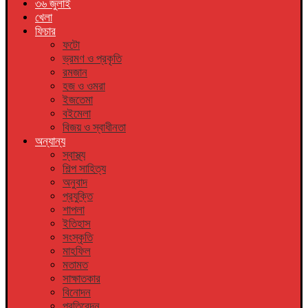
৩৬ জুলাই
খেলা
ফিচার
ফটো
ভ্রমণ ও প্রকৃতি
রমজান
হজ ও ওমরা
ইজতেমা
বইমেলা
বিজয় ও স্বাধীনতা
অন্যান্য
স্বাস্থ্য
শিল্প সাহিত্য
অনুবাদ
প্রযুক্তি
শাপলা
ইতিহাস
সংস্কৃতি
মাহফিল
মতামত
সাক্ষাতকার
বিনোদন
প্রতিবেদন