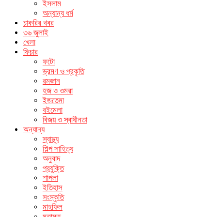
ইসলাম
অন্যান্য ধর্ম
চাকরির খবর
৩৬ জুলাই
খেলা
ফিচার
ফটো
ভ্রমণ ও প্রকৃতি
রমজান
হজ ও ওমরা
ইজতেমা
বইমেলা
বিজয় ও স্বাধীনতা
অন্যান্য
স্বাস্থ্য
শিল্প সাহিত্য
অনুবাদ
প্রযুক্তি
শাপলা
ইতিহাস
সংস্কৃতি
মাহফিল
মতামত