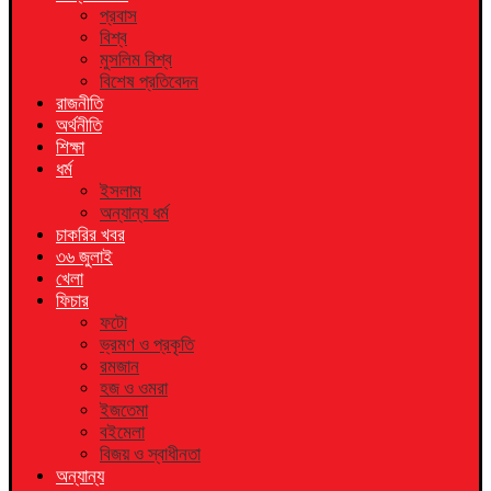
প্রবাস
বিশ্ব
মুসলিম বিশ্ব
বিশেষ প্রতিবেদন
রাজনীতি
অর্থনীতি
শিক্ষা
ধর্ম
ইসলাম
অন্যান্য ধর্ম
চাকরির খবর
৩৬ জুলাই
খেলা
ফিচার
ফটো
ভ্রমণ ও প্রকৃতি
রমজান
হজ ও ওমরা
ইজতেমা
বইমেলা
বিজয় ও স্বাধীনতা
অন্যান্য