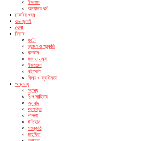
ইসলাম
অন্যান্য ধর্ম
চাকরির খবর
৩৬ জুলাই
খেলা
ফিচার
ফটো
ভ্রমণ ও প্রকৃতি
রমজান
হজ ও ওমরা
ইজতেমা
বইমেলা
বিজয় ও স্বাধীনতা
অন্যান্য
স্বাস্থ্য
শিল্প সাহিত্য
অনুবাদ
প্রযুক্তি
শাপলা
ইতিহাস
সংস্কৃতি
মাহফিল
মতামত