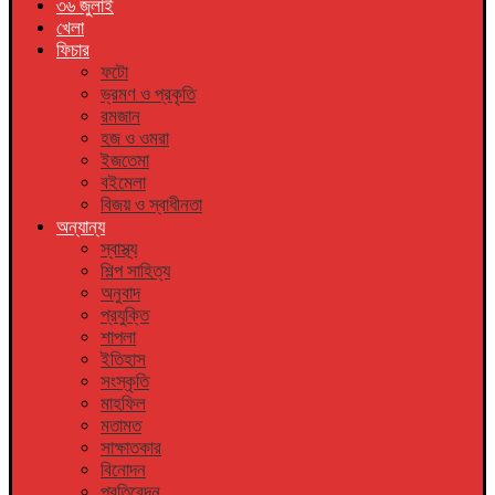
৩৬ জুলাই
খেলা
ফিচার
ফটো
ভ্রমণ ও প্রকৃতি
রমজান
হজ ও ওমরা
ইজতেমা
বইমেলা
বিজয় ও স্বাধীনতা
অন্যান্য
স্বাস্থ্য
শিল্প সাহিত্য
অনুবাদ
প্রযুক্তি
শাপলা
ইতিহাস
সংস্কৃতি
মাহফিল
মতামত
সাক্ষাতকার
বিনোদন
প্রতিবেদন