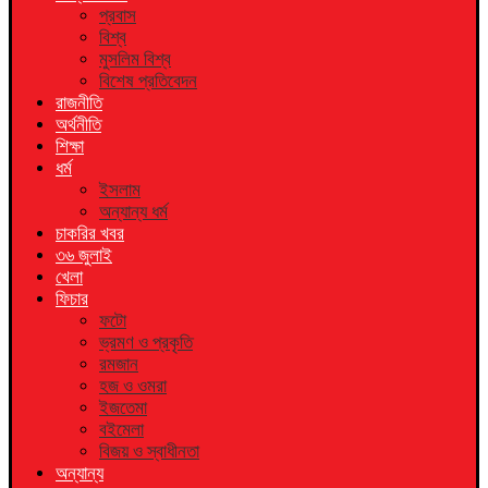
প্রবাস
বিশ্ব
মুসলিম বিশ্ব
বিশেষ প্রতিবেদন
রাজনীতি
অর্থনীতি
শিক্ষা
ধর্ম
ইসলাম
অন্যান্য ধর্ম
চাকরির খবর
৩৬ জুলাই
খেলা
ফিচার
ফটো
ভ্রমণ ও প্রকৃতি
রমজান
হজ ও ওমরা
ইজতেমা
বইমেলা
বিজয় ও স্বাধীনতা
অন্যান্য