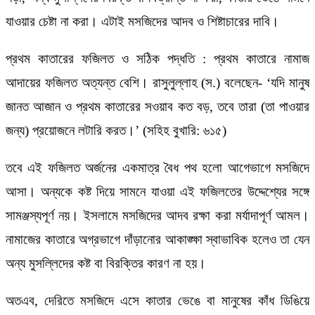
যাওয়ার চেষ্টা না করা। এটাই মসজিদের আদব ও শিষ্টাচারের দাবি।
প্রথম কাতারের ফজিলত ও সঠিক পদ্ধতি : প্রথম কাতারে নামাজ
আদায়ের ফজিলত অত্যন্ত বেশি। রাসুলুল্লাহ (স.) বলেছেন- ‘যদি মানুষ
জানত আজান ও প্রথম কাতারের সওয়াব কত বড়, তবে তারা (তা পাওয়ার
জন্য) প্রয়োজনে লটারি করত।’ (সহিহ বুখারি: ৬১৫)
তবে এই ফজিলত অর্জনের একমাত্র বৈধ পথ হলো আগেভাগে মসজিদে
আসা। অন্যকে কষ্ট দিয়ে সামনে যাওয়া এই ফজিলতের উদ্দেশ্যের সঙ্গে
সামঞ্জস্যপূর্ণ নয়। ইসলামে মসজিদের আদব রক্ষা করা মর্যাদাপূর্ণ আমল।
নামাজের কাতারে অগ্রভাগে দাঁড়ানোর আকাঙ্ক্ষা স্বাভাবিক হলেও তা যেন
অন্য মুসল্লিদের কষ্ট বা বিরক্তির কারণ না হয়।
অতএব, দেরিতে মসজিদে এসে কাতার ভেঙে বা মানুষের কাঁধ ডিঙিয়ে