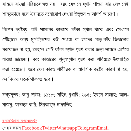
সামনে যাওয়া শরিয়তসম্মত নয়। বরং যেখানে স্থান পাওয়া যায় সেখানেই
শান্তভাবে বসে ইবাদতে মনোযোগ দেওয়া উত্তম ও আদর্শ আচরণ।
বিশেষ দ্রষ্টব্য: যদি সামনের কাতারে ফাঁকা স্থান থাকে এবং সেখানে
পৌঁছাতে অন্য মুসল্লিদের কষ্ট দেওয়া বা তাদের ঘাড়-কাঁধ ডিঙানোর
প্রয়োজন না হয়, তাহলে সেই ফাঁকা স্থান পূরণ করার জন্য সামনে এগিয়ে
যাওয়া জায়েজ। বরং কাতারের শূন্যস্থান পূরণ করা শরিয়তে উৎসাহিত
করা হয়েছে। তবে যেন কারও শারীরিক বা মানসিক কষ্টের কারণ না হয়,
সে বিষয়ে সতর্ক থাকতে হবে।
তথ্যসূত্র: আবু দাউদ: ১১১৮; সহিহ বুখারি: ৬১৫; ইবনে মাজাহ; আল-
মাজমু; ফাতহুল বারি; মিরকাতুল মাফাতিহ
কাতার ডিঙানো অপরাধ
মসজিদ
শেয়ার করুন
Facebook
Twitter
Whatsapp
Telegram
Email