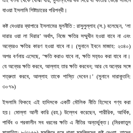
এই বর্ণনা থেকে বোঝা যায়, মুসল্লিদের কষ্ট দিয়ে বা কাতার ভেঙে সামনে
যাওয়া ইসলামি শিষ্টাচারের পরিপন্থী।
কষ্ট দেওয়ার ব্যাপারে ইসলামের মূলনীতি : রাসুলুল্লাহ (স.) বলেছেন, ‘লা
দারার ওয়া লা দিরার’ অর্থাৎ, নিজে ক্ষতির সম্মুখীন হওয়া যাবে না এবং
অন্যেরও ক্ষতির কারণ হওয়া যাবে না। (সুনানে ইবনে মাজাহ: ২৩৪০)
অপর বর্ণনায় এসেছে, ‘ক্ষতি করাও যাবে না, ক্ষতি সহ্যও করা যাবে না।
যে অন্যের ক্ষতি করবে, আল্লাহ তার ক্ষতি করবেন; আর যে অন্যের সঙ্গে
শত্রুতা করবে, আল্লাহ তাকে শাস্তি দেবেন।’ (সুনানে দারাকুতনি:
৩০৭৯)
ইসলামি ফিকহে এই হাদিসকে একটি মৌলিক নীতি হিসেবে গণ্য করা
হয়। মোল্লা আলী কারি (রহ.) উল্লেখ করেছেন, শারীরিক, আর্থিক,
পার্থিব ও পরকালীন সব ধরনের ক্ষতি এ নীতির অন্তর্ভুক্ত। (মিরকাতুল
মাফাতিহ: ৮/৩১৫৬) মসজিদে বসে থাকা মুসল্লিদের কষ্ট দেওয়া, তাদের