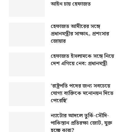
আইন চায় হেফাজত
হেফাজত আমীরের সঙ্গে
প্রধানমন্ত্রীর সাক্ষাৎ, প্রশংসার
জোয়ার
হেফাজত ইসলামকে সঙ্গে নিয়ে
দেশ এগিয়ে নেব: প্রধানমন্ত্রী
‘রাষ্ট্রপতি পদের জন্য সবচেয়ে
যোগ্য ব্যক্তিকে মনোনয়ন দিতে
পেরেছি’
ন্যাটোর আদলে তুর্কি-সৌদি-
পাকিস্তান প্রতিরক্ষা জোট, যুক্ত
হচ্ছে কারা?