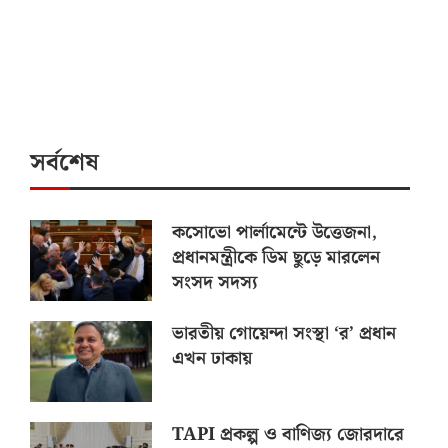
সর্বশেষ
কসোভো পার্লামেন্টে উত্তেজনা,
প্রধানমন্ত্রীকে ডিম ছুড়ে মারলেন
সংসদ সদস্য
ভারতীয় গোয়েন্দা সংস্থা ‘র’ প্রধান
এখন ঢাকায়
TAPI প্রকল্প ও বাণিজ্য জোরদারে