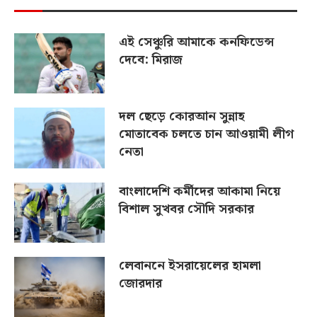
এই সেঞ্চুরি আমাকে কনফিডেন্স
দেবে: মিরাজ
দল ছেড়ে কোরআন সুন্নাহ
মোতাবেক চলতে চান আওয়ামী লীগ
নেতা
বাংলাদেশি কর্মীদের আকামা নিয়ে
বিশাল সুখবর সৌদি সরকার
লেবাননে ইসরায়েলের হামলা
জোরদার