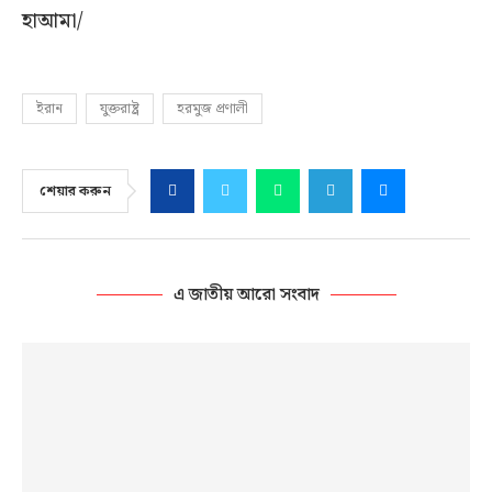
হাআমা/
ইরান
যুক্তরাষ্ট্র
হরমুজ প্রণালী
শেয়ার করুন
এ জাতীয় আরো সংবাদ