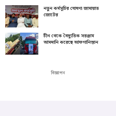
নতুন কর্মসূচির ঘোষণা জামায়াত
জোটের
চীন থেকে বৈদ্যুতিক সরঞ্জাম
আমদানি করেছে আফগানিস্তান
বিজ্ঞাপন