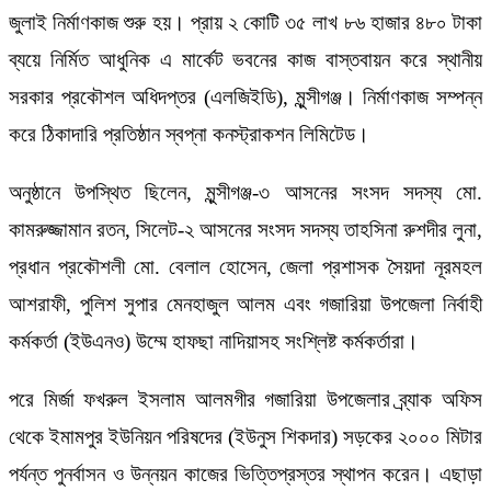
জুলাই নির্মাণকাজ শুরু হয়। প্রায় ২ কোটি ৩৫ লাখ ৮৬ হাজার ৪৮০ টাকা
ব্যয়ে নির্মিত আধুনিক এ মার্কেট ভবনের কাজ বাস্তবায়ন করে স্থানীয়
সরকার প্রকৌশল অধিদপ্তর (এলজিইডি), মুন্সীগঞ্জ। নির্মাণকাজ সম্পন্ন
করে ঠিকাদারি প্রতিষ্ঠান স্বপ্না কনস্ট্রাকশন লিমিটেড।
অনুষ্ঠানে উপস্থিত ছিলেন, মুন্সীগঞ্জ-৩ আসনের সংসদ সদস্য মো.
কামরুজ্জামান রতন, সিলেট-২ আসনের সংসদ সদস্য তাহসিনা রুশদীর লুনা,
প্রধান প্রকৌশলী মো. বেলাল হোসেন, জেলা প্রশাসক সৈয়দা নূরমহল
আশরাফী, পুলিশ সুপার মেনহাজুল আলম এবং গজারিয়া উপজেলা নির্বাহী
কর্মকর্তা (ইউএনও) উম্মে হাফছা নাদিয়াসহ সংশ্লিষ্ট কর্মকর্তারা।
পরে মির্জা ফখরুল ইসলাম আলমগীর গজারিয়া উপজেলার ব্র্যাক অফিস
থেকে ইমামপুর ইউনিয়ন পরিষদের (ইউনুস শিকদার) সড়কের ২০০০ মিটার
পর্যন্ত পুনর্বাসন ও উন্নয়ন কাজের ভিত্তিপ্রস্তর স্থাপন করেন। এছাড়া