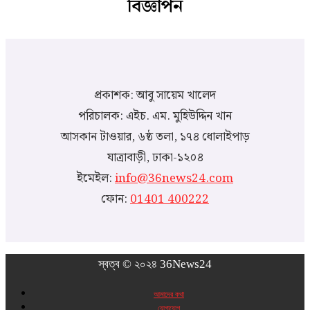
বিজ্ঞাপন
প্রকাশক: আবু সায়েম খালেদ
পরিচালক: এইচ. এম. মুহিউদ্দিন খান
আসকান টাওয়ার, ৬ষ্ঠ তলা, ১৭৪ ধোলাইপাড়
যাত্রাবাড়ী, ঢাকা-১২০৪
ইমেইল:
info@36news24.com
ফোন:
01401 400222
স্বত্ব © ২০২৪ 36News24
আমাদের কথা
যোগাযোগ