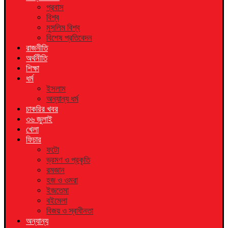
প্রবাস
বিশ্ব
মুসলিম বিশ্ব
বিশেষ প্রতিবেদন
রাজনীতি
অর্থনীতি
শিক্ষা
ধর্ম
ইসলাম
অন্যান্য ধর্ম
চাকরির খবর
৩৬ জুলাই
খেলা
ফিচার
ফটো
ভ্রমণ ও প্রকৃতি
রমজান
হজ ও ওমরা
ইজতেমা
বইমেলা
বিজয় ও স্বাধীনতা
অন্যান্য