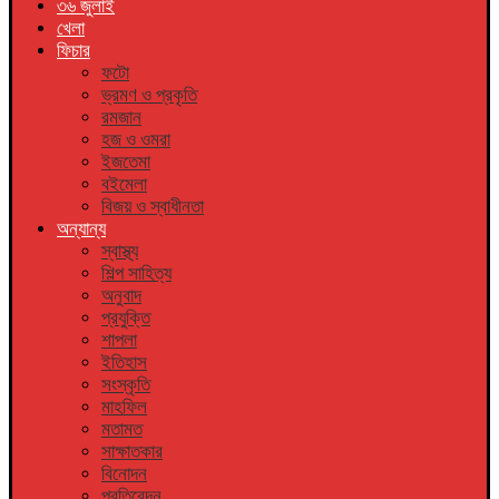
৩৬ জুলাই
খেলা
ফিচার
ফটো
ভ্রমণ ও প্রকৃতি
রমজান
হজ ও ওমরা
ইজতেমা
বইমেলা
বিজয় ও স্বাধীনতা
অন্যান্য
স্বাস্থ্য
শিল্প সাহিত্য
অনুবাদ
প্রযুক্তি
শাপলা
ইতিহাস
সংস্কৃতি
মাহফিল
মতামত
সাক্ষাতকার
বিনোদন
প্রতিবেদন