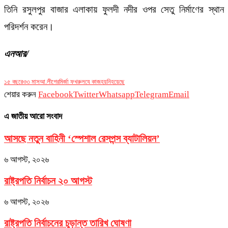
তিনি রসুলপুর বাজার এলাকায় ফুলদী নদীর ওপর সেতু নির্মাণের স্থান
পরিদর্শন করেন।
এনআর/
১৫ বছরেও
৩ মাস
আ.লীগের
মির্জা ফখরুল
যে কাজ
হয়নি
হয়েছে
শেয়ার করুন
Facebook
Twitter
Whatsapp
Telegram
Email
এ জাতীয় আরো সংবাদ
আসছে নতুন বাহিনী ‘স্পেশাল রেসপন্স ব্যাটালিয়ন’
৬ আগস্ট, ২০২৬
রাষ্ট্রপতি নির্বাচন ২০ আগস্ট
৬ আগস্ট, ২০২৬
রাষ্ট্রপতি নির্বাচনের চূড়ান্ত তারিখ ঘোষণা