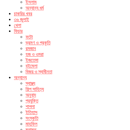
ইসলাম
অন্যান্য ধর্ম
চাকরির খবর
৩৬ জুলাই
খেলা
ফিচার
ফটো
ভ্রমণ ও প্রকৃতি
রমজান
হজ ও ওমরা
ইজতেমা
বইমেলা
বিজয় ও স্বাধীনতা
অন্যান্য
স্বাস্থ্য
শিল্প সাহিত্য
অনুবাদ
প্রযুক্তি
শাপলা
ইতিহাস
সংস্কৃতি
মাহফিল
মতামত