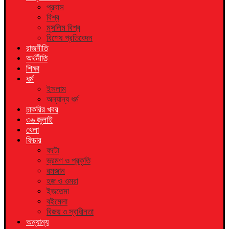
প্রবাস
বিশ্ব
মুসলিম বিশ্ব
বিশেষ প্রতিবেদন
রাজনীতি
অর্থনীতি
শিক্ষা
ধর্ম
ইসলাম
অন্যান্য ধর্ম
চাকরির খবর
৩৬ জুলাই
খেলা
ফিচার
ফটো
ভ্রমণ ও প্রকৃতি
রমজান
হজ ও ওমরা
ইজতেমা
বইমেলা
বিজয় ও স্বাধীনতা
অন্যান্য