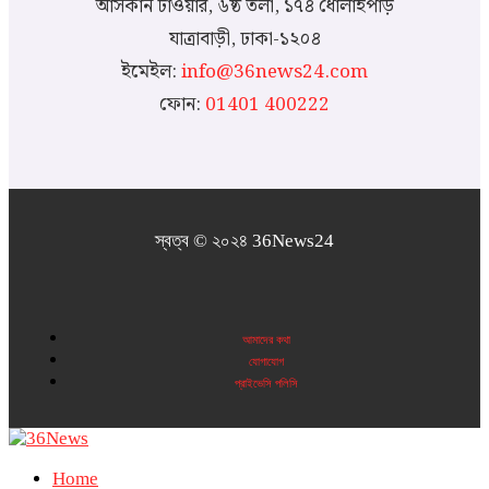
আসকান টাওয়ার, ৬ষ্ঠ তলা, ১৭৪ ধোলাইপাড়
যাত্রাবাড়ী, ঢাকা-১২০৪
ইমেইল:
info@36news24.com
ফোন:
01401 400222
স্বত্ব © ২০২৪ 36News24
আমাদের কথা
যোগাযোগ
প্রাইভেসি পলিসি
Home