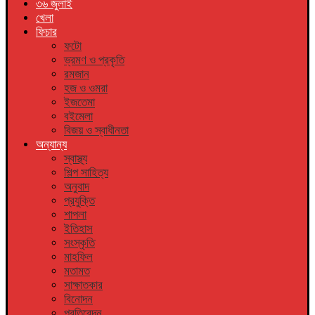
৩৬ জুলাই
খেলা
ফিচার
ফটো
ভ্রমণ ও প্রকৃতি
রমজান
হজ ও ওমরা
ইজতেমা
বইমেলা
বিজয় ও স্বাধীনতা
অন্যান্য
স্বাস্থ্য
শিল্প সাহিত্য
অনুবাদ
প্রযুক্তি
শাপলা
ইতিহাস
সংস্কৃতি
মাহফিল
মতামত
সাক্ষাতকার
বিনোদন
প্রতিবেদন