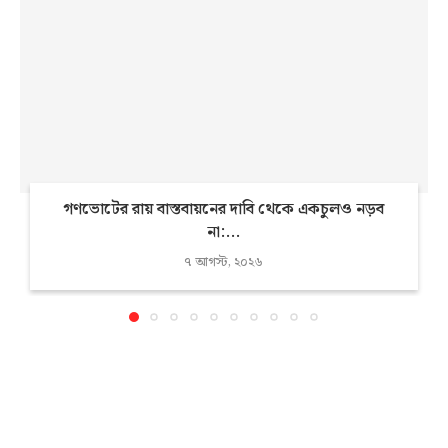
গণভোটের রায় বাস্তবায়নের দাবি থেকে একচুলও নড়ব
না:...
৭ আগস্ট, ২০২৬