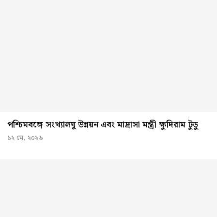
পশ্চিমবঙ্গে সংখ্যালঘু উন্নয়ন এবং মাদ্রাসা মন্ত্রী ক্ষুদিরাম টুডু
১২ মে, ২০২৬