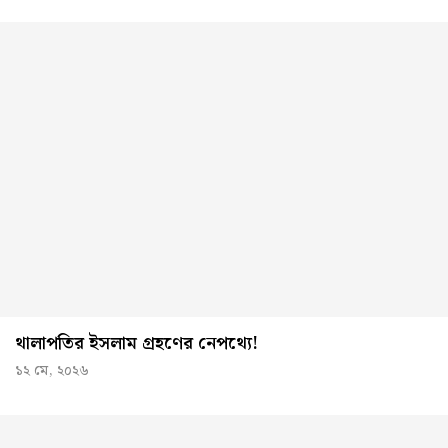
থালাপতির ইসলাম গ্রহণের নেপথ্যে!
১২ মে, ২০২৬