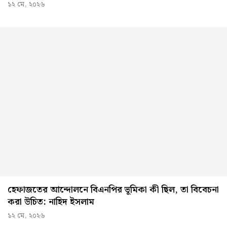
১২ মে, ২০২৬
হেফাজতের আন্দোলনে বিএনপির ভূমিকা কী ছিল, তা বিবেচনা
করা উচিত: নাহিদ ইসলাম
১২ মে, ২০২৬