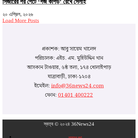
সিজারের পর পেটে ‘গজ কাপড়’ রেখে সেলাই
২০ এপ্রিল, ২০২৬
Load More Posts
প্রকাশক: আবু সায়েম খালেদ
পরিচালক: এইচ. এম. মুহিউদ্দিন খান
আসকান টাওয়ার, ৬ষ্ঠ তলা, ১৭৪ ধোলাইপাড়
যাত্রাবাড়ী, ঢাকা-১২০৪
ইমেইল:
info@36news24.com
ফোন:
01401 400222
স্বত্ব © ২০২৪ 36News24
আমাদের কথা