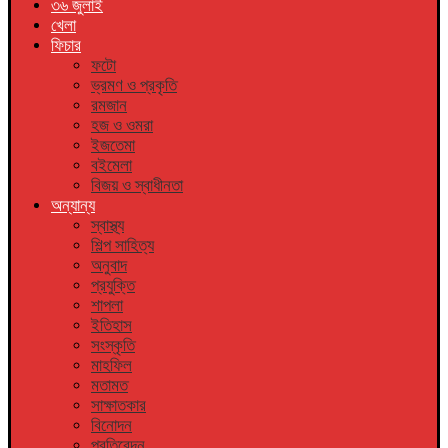
৩৬ জুলাই
খেলা
ফিচার
ফটো
ভ্রমণ ও প্রকৃতি
রমজান
হজ ও ওমরা
ইজতেমা
বইমেলা
বিজয় ও স্বাধীনতা
অন্যান্য
স্বাস্থ্য
শিল্প সাহিত্য
অনুবাদ
প্রযুক্তি
শাপলা
ইতিহাস
সংস্কৃতি
মাহফিল
মতামত
সাক্ষাতকার
বিনোদন
প্রতিবেদন