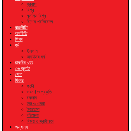
প্রবাস
বিশ্ব
মুসলিম বিশ্ব
বিশেষ প্রতিবেদন
রাজনীতি
অর্থনীতি
শিক্ষা
ধর্ম
ইসলাম
অন্যান্য ধর্ম
চাকরির খবর
৩৬ জুলাই
খেলা
ফিচার
ফটো
ভ্রমণ ও প্রকৃতি
রমজান
হজ ও ওমরা
ইজতেমা
বইমেলা
বিজয় ও স্বাধীনতা
অন্যান্য