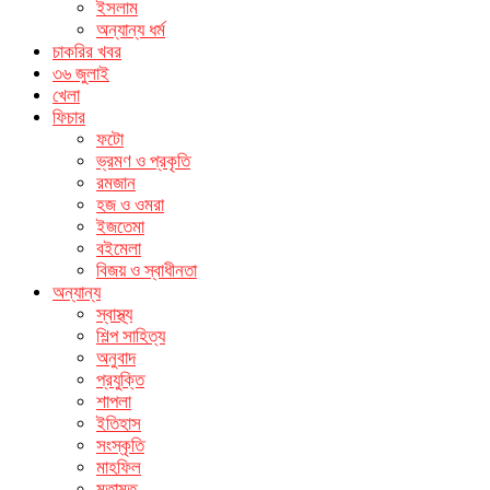
ইসলাম
অন্যান্য ধর্ম
চাকরির খবর
৩৬ জুলাই
খেলা
ফিচার
ফটো
ভ্রমণ ও প্রকৃতি
রমজান
হজ ও ওমরা
ইজতেমা
বইমেলা
বিজয় ও স্বাধীনতা
অন্যান্য
স্বাস্থ্য
শিল্প সাহিত্য
অনুবাদ
প্রযুক্তি
শাপলা
ইতিহাস
সংস্কৃতি
মাহফিল
মতামত