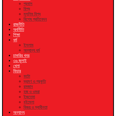
প্রবাস
বিশ্ব
মুসলিম বিশ্ব
বিশেষ প্রতিবেদন
রাজনীতি
অর্থনীতি
শিক্ষা
ধর্ম
ইসলাম
অন্যান্য ধর্ম
চাকরির খবর
৩৬ জুলাই
খেলা
ফিচার
ফটো
ভ্রমণ ও প্রকৃতি
রমজান
হজ ও ওমরা
ইজতেমা
বইমেলা
বিজয় ও স্বাধীনতা
অন্যান্য