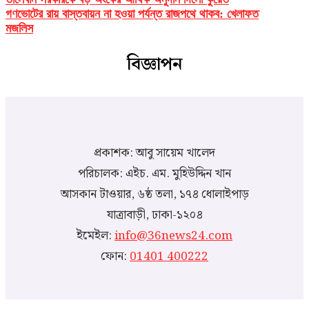
গণভোটের রায় বাস্তবায়ন না হওয়া পর্যন্ত রাজপথে থাকব: খেলাফত
মজলিস
বিজ্ঞাপন
প্রকাশক: আবু সায়েম খালেদ
পরিচালক: এইচ. এম. মুহিউদ্দিন খান
আসকান টাওয়ার, ৬ষ্ঠ তলা, ১৭৪ ধোলাইপাড়
যাত্রাবাড়ী, ঢাকা-১২০৪
ইমেইল:
info@36news24.com
ফোন:
01401 400222