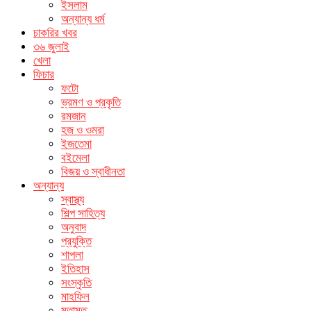
ইসলাম
অন্যান্য ধর্ম
চাকরির খবর
৩৬ জুলাই
খেলা
ফিচার
ফটো
ভ্রমণ ও প্রকৃতি
রমজান
হজ ও ওমরা
ইজতেমা
বইমেলা
বিজয় ও স্বাধীনতা
অন্যান্য
স্বাস্থ্য
শিল্প সাহিত্য
অনুবাদ
প্রযুক্তি
শাপলা
ইতিহাস
সংস্কৃতি
মাহফিল
মতামত