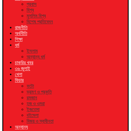
প্রবাস
বিশ্ব
মুসলিম বিশ্ব
বিশেষ প্রতিবেদন
রাজনীতি
অর্থনীতি
শিক্ষা
ধর্ম
ইসলাম
অন্যান্য ধর্ম
চাকরির খবর
৩৬ জুলাই
খেলা
ফিচার
ফটো
ভ্রমণ ও প্রকৃতি
রমজান
হজ ও ওমরা
ইজতেমা
বইমেলা
বিজয় ও স্বাধীনতা
অন্যান্য