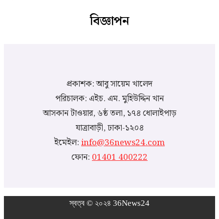
বিজ্ঞাপন
প্রকাশক: আবু সায়েম খালেদ
পরিচালক: এইচ. এম. মুহিউদ্দিন খান
আসকান টাওয়ার, ৬ষ্ঠ তলা, ১৭৪ ধোলাইপাড়
যাত্রাবাড়ী, ঢাকা-১২০৪
ইমেইল:
info@36news24.com
ফোন:
01401 400222
স্বত্ব © ২০২৪ 36News24