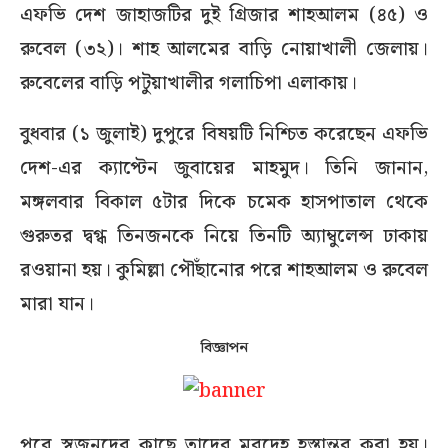
এফভি দেশ জাহাজটির দুই গ্রিজার শাহআলম (৪৫) ও
রুবেল (৩২)। শাহ আলমের বাড়ি নোয়াখালী জেলায়।
রুবেলের বাড়ি পটুয়াখালীর গলাচিপা এলাকায়।
বুধবার (১ জুলাই) দুপুরে বিষয়টি নিশ্চিত করেছেন এফভি
দেশ-এর ক্যাপ্টেন জুবায়ের মাহমুদ। তিনি জানান,
মঙ্গলবার বিকাল ৫টার দিকে চমেক হাসপাতাল থেকে
গুরুতর দ্বগ্ধ তিনজনকে নিয়ে তিনটি অ্যাম্বুলেন্স ঢাকায়
রওয়ানা হয়। কুমিল্লা পৌঁছানোর পরে শাহআলম ও রুবেল
মারা যান।
বিজ্ঞাপন
পরে স্বজনদের কাছে তাদের মরদেহ হস্তান্তর করা হয়।