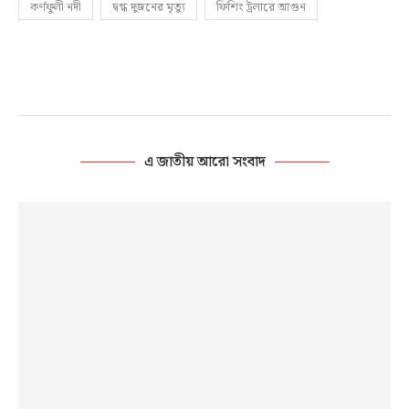
কর্ণফুলী নদী
দ্বগ্ধ দুজনের মৃত্যু
ফিশিং ট্রলারে আগুন
এ জাতীয় আরো সংবাদ