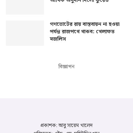
আর্থিক অনুদান দিলো কুয়েত
গণভোটের রায় বাস্তবায়ন না হওয়া
পর্যন্ত রাজপথে থাকব: খেলাফত
মজলিস
বিজ্ঞাপন
প্রকাশক: আবু সায়েম খালেদ