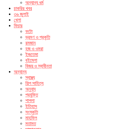
অন্যান্য ধর্ম
চাকরির খবর
৩৬ জুলাই
খেলা
ফিচার
ফটো
ভ্রমণ ও প্রকৃতি
রমজান
হজ ও ওমরা
ইজতেমা
বইমেলা
বিজয় ও স্বাধীনতা
অন্যান্য
স্বাস্থ্য
শিল্প সাহিত্য
অনুবাদ
প্রযুক্তি
শাপলা
ইতিহাস
সংস্কৃতি
মাহফিল
মতামত