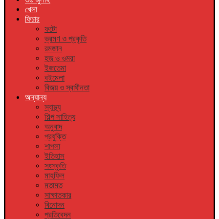
খেলা
ফিচার
ফটো
ভ্রমণ ও প্রকৃতি
রমজান
হজ ও ওমরা
ইজতেমা
বইমেলা
বিজয় ও স্বাধীনতা
অন্যান্য
স্বাস্থ্য
শিল্প সাহিত্য
অনুবাদ
প্রযুক্তি
শাপলা
ইতিহাস
সংস্কৃতি
মাহফিল
মতামত
সাক্ষাতকার
বিনোদন
প্রতিবেদন