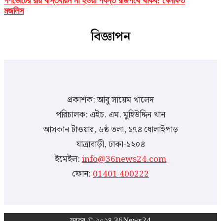
গণভোটের রায় বাস্তবায়ন না হওয়া পর্যন্ত রাজপথে থাকব: খেলাফত
মজলিস
বিজ্ঞাপন
প্রকাশক: আবু সায়েম খালেদ
পরিচালক: এইচ. এম. মুহিউদ্দিন খান
আসকান টাওয়ার, ৬ষ্ঠ তলা, ১৭৪ ধোলাইপাড়
যাত্রাবাড়ী, ঢাকা-১২০৪
ইমেইল:
info@36news24.com
ফোন:
01401 400222
স্বত্ব © ২০২৪ 36News24