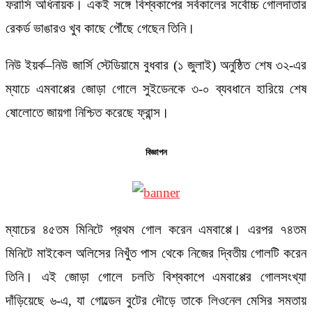
ফরাসি অধিনায়ক। একই সঙ্গে বিশ্বকাপের সর্বকালের সর্বোচ্চ গোলদাতার
রেকর্ড ভাঙারও খুব কাছে পৌঁছে গেছেন তিনি।
নিউ ইয়র্ক–নিউ জার্সি স্টেডিয়ামে বুধবার (১ জুলাই) অনুষ্ঠিত শেষ ৩২-এর
ম্যাচে এমবাপ্পের জোড়া গোলে সুইডেনকে ৩-০ ব্যবধানে হারিয়ে শেষ
ষোলোতে জায়গা নিশ্চিত করেছে ফ্রান্স।
বিজ্ঞাপন
ম্যাচের ৪৫তম মিনিটে প্রথম গোল করেন এমবাপ্পে। এরপর ৭৪তম
মিনিটে মাইকেল অলিসের নিখুঁত পাস থেকে নিজের দ্বিতীয় গোলটি করেন
তিনি। এই জোড়া গোলে চলতি বিশ্বকাপে এমবাপ্পের গোলসংখ্যা
দাঁড়িয়েছে ৬-এ, যা গোল্ডেন বুটের দৌড়ে তাকে লিওনেল মেসির সমতায়