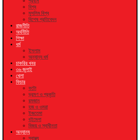
প্রবাস
বিশ্ব
মুসলিম বিশ্ব
বিশেষ প্রতিবেদন
রাজনীতি
অর্থনীতি
শিক্ষা
ধর্ম
ইসলাম
অন্যান্য ধর্ম
চাকরির খবর
৩৬ জুলাই
খেলা
ফিচার
ফটো
ভ্রমণ ও প্রকৃতি
রমজান
হজ ও ওমরা
ইজতেমা
বইমেলা
বিজয় ও স্বাধীনতা
অন্যান্য
স্বাস্থ্য