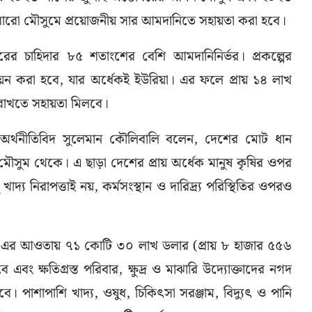
 বোরো মৌসুমে প্রয়োজনীয় সার আমদানিতে সহায়তা করা হবে।
ারের চাহিদার ৮৫ শতাংশের বেশি আমদানিনির্ভর। প্রকল্পের
ায়ন করা হবে, যার অর্ধেকই ইউরিয়া। এর ফলে প্রায় ১৪ লাখ
ত রাখতে সহায়তা মিলবে।
রধান অর্থনীতিবিদ সুলেমান কৌলিবালি বলেন, দেশের মোট ধান
ুম থেকে। এ ছাড়া দেশের প্রায় অর্ধেক মানুষ কৃষির ওপর
দ্য নিরাপত্তাই নয়, কর্মসংস্থান ও দারিদ্র্য পরিস্থিতির ওপরও
েক্ট’-এর আওতায় ৭১ কোটি ৩০ লাখ ডলার (প্রায় ৮ হাজার ৫৫৬
বং ক্ষতিগ্রস্ত পরিবার, ক্ষুদ্র ও মাঝারি উদ্যোক্তাদের নগদ
বে। পাশাপাশি খাদ্য, ওষুধ, চিকিৎসা সরঞ্জাম, বিদ্যুৎ ও পানি