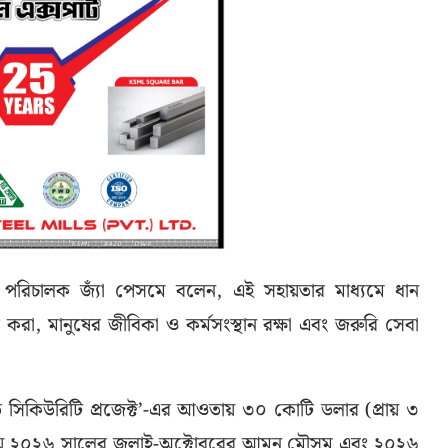
ীয় পরিচালক জ্যাঁ পেসমে বলেন, এই সহায়তার মাধ্যমে ধান
করা, মানুষের জীবিকা ও কর্মসংস্থান রক্ষা এবং জরুরি সেবা
ফুড সিকিউরিটি প্রজেক্ট’-এর আওতায় ৩০ কোটি ডলার (প্রায় ৩
িয়ে ২০২৬ সালের জুলাই-অক্টোবরের আমন মৌসুম এবং ২০২৬