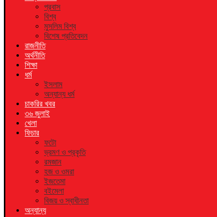
প্রবাস
বিশ্ব
মুসলিম বিশ্ব
বিশেষ প্রতিবেদন
রাজনীতি
অর্থনীতি
শিক্ষা
ধর্ম
ইসলাম
অন্যান্য ধর্ম
চাকরির খবর
৩৬ জুলাই
খেলা
ফিচার
ফটো
ভ্রমণ ও প্রকৃতি
রমজান
হজ ও ওমরা
ইজতেমা
বইমেলা
বিজয় ও স্বাধীনতা
অন্যান্য