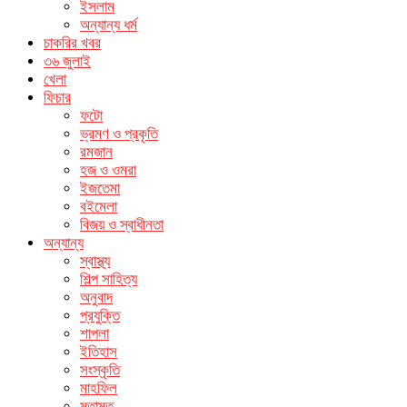
ইসলাম
অন্যান্য ধর্ম
চাকরির খবর
৩৬ জুলাই
খেলা
ফিচার
ফটো
ভ্রমণ ও প্রকৃতি
রমজান
হজ ও ওমরা
ইজতেমা
বইমেলা
বিজয় ও স্বাধীনতা
অন্যান্য
স্বাস্থ্য
শিল্প সাহিত্য
অনুবাদ
প্রযুক্তি
শাপলা
ইতিহাস
সংস্কৃতি
মাহফিল
মতামত