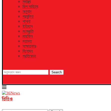
স্বাস্থ্য
শিল্প সাহিত্য
অনুবাদ
প্রযুক্তি
শাপলা
ইতিহাস
সংস্কৃতি
মাহফিল
মতামত
সাক্ষাতকার
বিনোদন
প্রতিবেদন
Search
ভিডিও