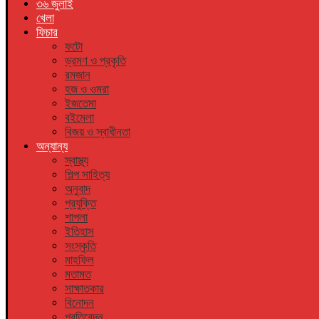
৩৬ জুলাই
খেলা
ফিচার
ফটো
ভ্রমণ ও প্রকৃতি
রমজান
হজ ও ওমরা
ইজতেমা
বইমেলা
বিজয় ও স্বাধীনতা
অন্যান্য
স্বাস্থ্য
শিল্প সাহিত্য
অনুবাদ
প্রযুক্তি
শাপলা
ইতিহাস
সংস্কৃতি
মাহফিল
মতামত
সাক্ষাতকার
বিনোদন
প্রতিবেদন