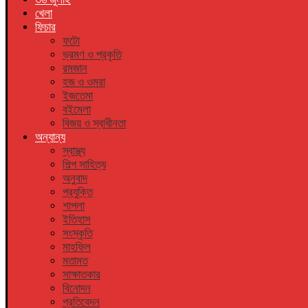
খেলা
ফিচার
ফটো
ভ্রমণ ও প্রকৃতি
রমজান
হজ ও ওমরা
ইজতেমা
বইমেলা
বিজয় ও স্বাধীনতা
অন্যান্য
স্বাস্থ্য
শিল্প সাহিত্য
অনুবাদ
প্রযুক্তি
শাপলা
ইতিহাস
সংস্কৃতি
মাহফিল
মতামত
সাক্ষাতকার
বিনোদন
প্রতিবেদন