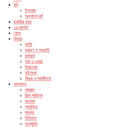
ধর্ম
ইসলাম
অন্যান্য ধর্ম
চাকরির খবর
৩৬ জুলাই
খেলা
ফিচার
ফটো
ভ্রমণ ও প্রকৃতি
রমজান
হজ ও ওমরা
ইজতেমা
বইমেলা
বিজয় ও স্বাধীনতা
অন্যান্য
স্বাস্থ্য
শিল্প সাহিত্য
অনুবাদ
প্রযুক্তি
শাপলা
ইতিহাস
সংস্কৃতি