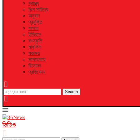
স্বাস্থ্য
শিল্প সাহিত্য
অনুবাদ
প্রযুক্তি
শাপলা
ইতিহাস
সংস্কৃতি
মাহফিল
মতামত
সাক্ষাতকার
বিনোদন
প্রতিবেদন
Search
ভিডিও