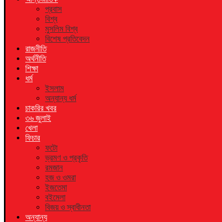
প্রবাস
বিশ্ব
মুসলিম বিশ্ব
বিশেষ প্রতিবেদন
রাজনীতি
অর্থনীতি
শিক্ষা
ধর্ম
ইসলাম
অন্যান্য ধর্ম
চাকরির খবর
৩৬ জুলাই
খেলা
ফিচার
ফটো
ভ্রমণ ও প্রকৃতি
রমজান
হজ ও ওমরা
ইজতেমা
বইমেলা
বিজয় ও স্বাধীনতা
অন্যান্য