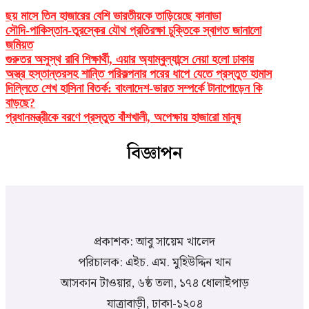
ছয় মাসে তিন হাজারের বেশি ভারতীয়কে তাড়িয়েছে কানাডা
সৌদি-পাকিস্তান-তুরস্কের যৌথ প্রতিরক্ষা চুক্তিকে স্বাগত জানালো
জমিয়ত
গুরুতর অসুস্থ রাবি শিক্ষার্থী, এয়ার অ্যাম্বুল্যান্সে নেয়া হলো ঢাকায়
অস্ত্র হস্তান্তরসহ শান্তি পরিকল্পনার পরের ধাপে যেতে প্রস্তুত হামাস
দিল্লিতে শেখ হাসিনা বিতর্ক: বাংলাদেশ-ভারত সম্পর্কে টানাপোড়েন কি
বাড়ছে?
প্রধানমন্ত্রীকে বরণে প্রস্তুত বাঁশখালী, অপেক্ষায় হাজারো মানুষ
বিজ্ঞাপন
প্রকাশক: আবু সায়েম খালেদ
পরিচালক: এইচ. এম. মুহিউদ্দিন খান
আসকান টাওয়ার, ৬ষ্ঠ তলা, ১৭৪ ধোলাইপাড়
যাত্রাবাড়ী, ঢাকা-১২০৪