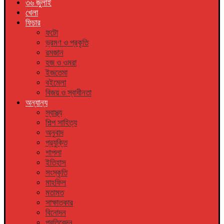
৩৬ জুলাই
খেলা
ফিচার
ফটো
ভ্রমণ ও প্রকৃতি
রমজান
হজ ও ওমরা
ইজতেমা
বইমেলা
বিজয় ও স্বাধীনতা
অন্যান্য
স্বাস্থ্য
শিল্প সাহিত্য
অনুবাদ
প্রযুক্তি
শাপলা
ইতিহাস
সংস্কৃতি
মাহফিল
মতামত
সাক্ষাতকার
বিনোদন
প্রতিবেদন