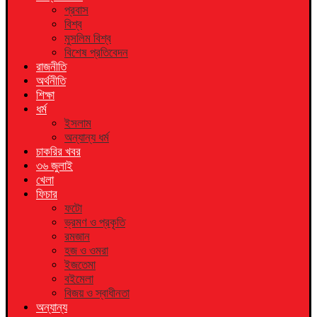
প্রবাস
বিশ্ব
মুসলিম বিশ্ব
বিশেষ প্রতিবেদন
রাজনীতি
অর্থনীতি
শিক্ষা
ধর্ম
ইসলাম
অন্যান্য ধর্ম
চাকরির খবর
৩৬ জুলাই
খেলা
ফিচার
ফটো
ভ্রমণ ও প্রকৃতি
রমজান
হজ ও ওমরা
ইজতেমা
বইমেলা
বিজয় ও স্বাধীনতা
অন্যান্য