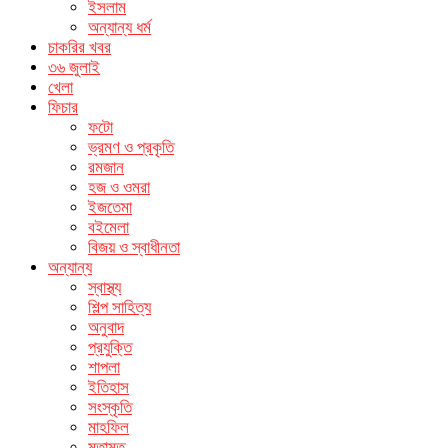
ইসলাম
অন্যান্য ধর্ম
চাকরির খবর
৩৬ জুলাই
খেলা
ফিচার
ফটো
ভ্রমণ ও প্রকৃতি
রমজান
হজ ও ওমরা
ইজতেমা
বইমেলা
বিজয় ও স্বাধীনতা
অন্যান্য
স্বাস্থ্য
শিল্প সাহিত্য
অনুবাদ
প্রযুক্তি
শাপলা
ইতিহাস
সংস্কৃতি
মাহফিল
মতামত