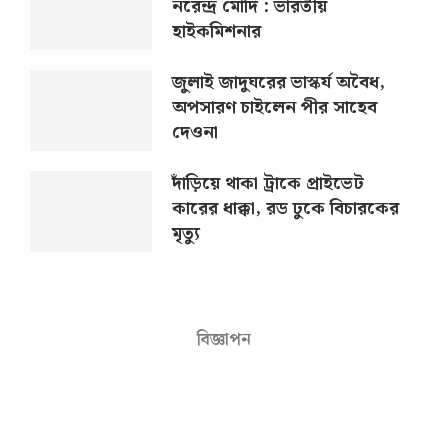
নরেন্দ্র মোদি : ভারতীয়
হাইকমিশনার
জুলাই জাদুঘরের ভাস্কর্য অবৈধ,
অপসারণ চাইলেন পীর সাহেব
দেওনা
দাঁড়িয়ে থাকা ট্রাকে প্রাইভেট
কারের ধাক্কা, রড ঢুকে বিচারকের
মৃত্যু
বিজ্ঞাপন