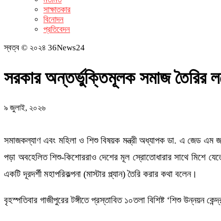
সাক্ষাতকার
বিনোদন
প্রতিবেদন
স্বত্ব © ২০২৪ 36News24
সরকার অন্তর্ভুক্তিমূলক সমাজ তৈরির লক্
৯ জুলাই, ২০২৬
সমাজকল্যাণ এবং মহিলা ও শিশু বিষয়ক মন্ত্রী অধ্যাপক ডা. এ জেড এম জ
পড়া অবহেলিত শিশু-কিশোররাও দেশের মূল স্রোতোধারার সাথে মিশে যেতে
একটি দূরদর্শী মহাপরিকল্পনা (মাস্টার প্ল্যান) তৈরি করার কথা বলেন।
বৃহস্পতিবার গাজীপুরের টঙ্গীতে প্রস্তাবিত ১০তলা বিশিষ্ট ‘শিশু উন্নয়ন