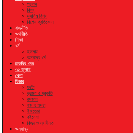
প্রবাস
বিশ্ব
মুসলিম বিশ্ব
বিশেষ প্রতিবেদন
রাজনীতি
অর্থনীতি
শিক্ষা
ধর্ম
ইসলাম
অন্যান্য ধর্ম
চাকরির খবর
৩৬ জুলাই
খেলা
ফিচার
ফটো
ভ্রমণ ও প্রকৃতি
রমজান
হজ ও ওমরা
ইজতেমা
বইমেলা
বিজয় ও স্বাধীনতা
অন্যান্য