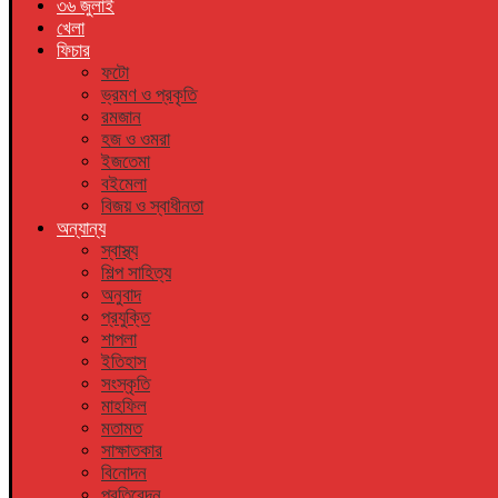
৩৬ জুলাই
খেলা
ফিচার
ফটো
ভ্রমণ ও প্রকৃতি
রমজান
হজ ও ওমরা
ইজতেমা
বইমেলা
বিজয় ও স্বাধীনতা
অন্যান্য
স্বাস্থ্য
শিল্প সাহিত্য
অনুবাদ
প্রযুক্তি
শাপলা
ইতিহাস
সংস্কৃতি
মাহফিল
মতামত
সাক্ষাতকার
বিনোদন
প্রতিবেদন