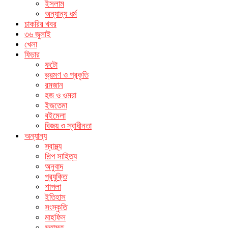
ইসলাম
অন্যান্য ধর্ম
চাকরির খবর
৩৬ জুলাই
খেলা
ফিচার
ফটো
ভ্রমণ ও প্রকৃতি
রমজান
হজ ও ওমরা
ইজতেমা
বইমেলা
বিজয় ও স্বাধীনতা
অন্যান্য
স্বাস্থ্য
শিল্প সাহিত্য
অনুবাদ
প্রযুক্তি
শাপলা
ইতিহাস
সংস্কৃতি
মাহফিল
মতামত