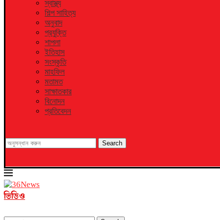
স্বাস্থ্য
শিল্প সাহিত্য
অনুবাদ
প্রযুক্তি
শাপলা
ইতিহাস
সংস্কৃতি
মাহফিল
মতামত
সাক্ষাতকার
বিনোদন
প্রতিবেদন
Search
ভিডিও