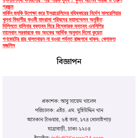
ইসলামপন্থী দলগুলোর ‘পারস্পরিক যুদ্ধ’: ক্ষুব্ধ আলেম সমাজ ও তরুণ
প্রজন্ম
মার্কিন হুমকি উপেক্ষা করে ইসরায়েলিদের বহিষ্কারের নির্দেশ মালয়েশিয়ার
খুলনা বিভাগীয় কওমী মাদরাসা পরিষদের মহাসম্মেলন অনুষ্ঠিত
দিল্লিতে হাসিনার বক্তব্য ঘিরে বিস্ফোরক মন্তব্য এনসিপির
তালেবান সরকারকে বড় অংকের আর্থিক অনুদান দিলো কুয়েত
গণভোটের রায় বাস্তবায়ন না হওয়া পর্যন্ত রাজপথে থাকব: খেলাফত
মজলিস
বিজ্ঞাপন
প্রকাশক: আবু সায়েম খালেদ
পরিচালক: এইচ. এম. মুহিউদ্দিন খান
আসকান টাওয়ার, ৬ষ্ঠ তলা, ১৭৪ ধোলাইপাড়
যাত্রাবাড়ী, ঢাকা-১২০৪