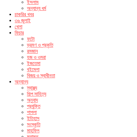
ইসলাম
অন্যান্য ধর্ম
চাকরির খবর
৩৬ জুলাই
খেলা
ফিচার
ফটো
ভ্রমণ ও প্রকৃতি
রমজান
হজ ও ওমরা
ইজতেমা
বইমেলা
বিজয় ও স্বাধীনতা
অন্যান্য
স্বাস্থ্য
শিল্প সাহিত্য
অনুবাদ
প্রযুক্তি
শাপলা
ইতিহাস
সংস্কৃতি
মাহফিল
মতামত