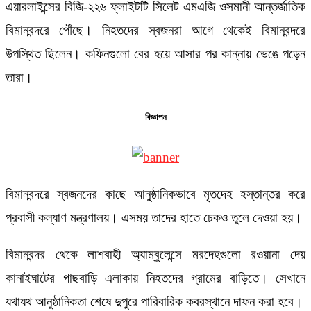
এয়ারলাইন্সের বিজি-২২৬ ফ্লাইটটি সিলেট এমএজি ওসমানী আন্তর্জাতিক
বিমানবন্দরে পৌঁছে। নিহতদের স্বজনরা আগে থেকেই বিমানবন্দরে
উপস্থিত ছিলেন। কফিনগুলো বের হয়ে আসার পর কান্নায় ভেঙে পড়েন
তারা।
বিজ্ঞাপন
বিমানবন্দরে স্বজনদের কাছে আনুষ্ঠানিকভাবে মৃতদেহ হস্তান্তর করে
প্রবাসী কল্যাণ মন্ত্রণালয়। এসময় তাদের হাতে চেকও তুলে দেওয়া হয়।
বিমানবন্দর থেকে লাশবাহী অ্যাম্বুলেন্সে মরদেহগুলো রওয়ানা দেয়
কানাইঘাটের গাছবাড়ি এলাকায় নিহতদের গ্রামের বাড়িতে। সেখানে
যথাযথ আনুষ্ঠানিকতা শেষে দুপুরে পারিবারিক কবরস্থানে দাফন করা হবে।