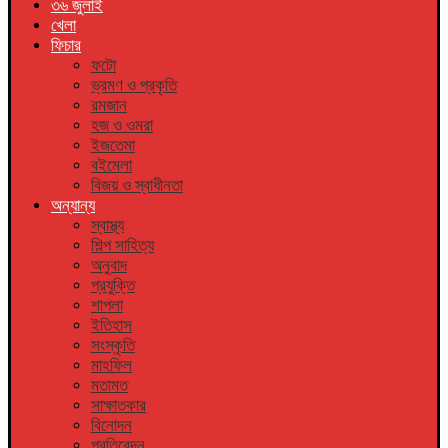
৩৬ জুলাই
খেলা
ফিচার
ফটো
ভ্রমণ ও প্রকৃতি
রমজান
হজ ও ওমরা
ইজতেমা
বইমেলা
বিজয় ও স্বাধীনতা
অন্যান্য
স্বাস্থ্য
শিল্প সাহিত্য
অনুবাদ
প্রযুক্তি
শাপলা
ইতিহাস
সংস্কৃতি
মাহফিল
মতামত
সাক্ষাতকার
বিনোদন
প্রতিবেদন