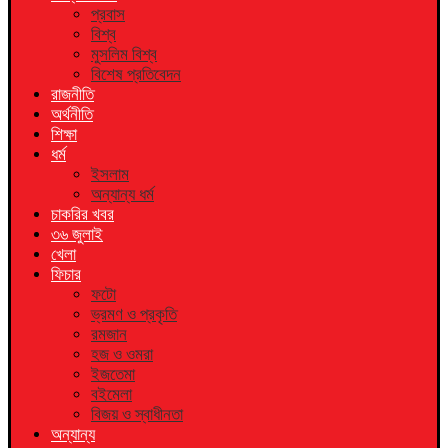
প্রবাস
বিশ্ব
মুসলিম বিশ্ব
বিশেষ প্রতিবেদন
রাজনীতি
অর্থনীতি
শিক্ষা
ধর্ম
ইসলাম
অন্যান্য ধর্ম
চাকরির খবর
৩৬ জুলাই
খেলা
ফিচার
ফটো
ভ্রমণ ও প্রকৃতি
রমজান
হজ ও ওমরা
ইজতেমা
বইমেলা
বিজয় ও স্বাধীনতা
অন্যান্য