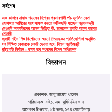
সর্বশেষ
এক কাতারে নামাজ পড়লেন বিশ্বের প্রভাবশালী পাঁচ মুসলিম নেতা
হেফাজত আমিরের সঙ্গে সাক্ষাৎ করতে ফটিকছড়ি যাচ্ছেন প্রধানমন্ত্রী
দেওবন্দি আকাবিরদের আসল ভিত্তি কী, জানালেন মুফতি আবুল কাসেম
নোমানী
জুলাই শহীদ শিশু কিশোরদের স্মরণে চিত্রাঙ্কন প্রতিযোগিতা অনুষ্ঠিত
সব শিক্ষিত বেকারকে চাকরি দেওয়া হবে: বিমান প্রতিমন্ত্রী
রাষ্ট্রপতি নির্বাচন : ডাকা হবে সংসদের বিশেষ অধিবেশন
বিজ্ঞাপন
প্রকাশক: আবু সায়েম খালেদ
পরিচালক: এইচ. এম. মুহিউদ্দিন খান
আসকান টাওয়ার, ৬ষ্ঠ তলা, ১৭৪ ধোলাইপাড়