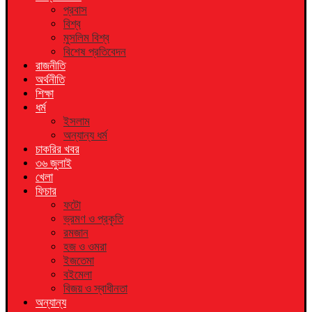
প্রবাস
বিশ্ব
মুসলিম বিশ্ব
বিশেষ প্রতিবেদন
রাজনীতি
অর্থনীতি
শিক্ষা
ধর্ম
ইসলাম
অন্যান্য ধর্ম
চাকরির খবর
৩৬ জুলাই
খেলা
ফিচার
ফটো
ভ্রমণ ও প্রকৃতি
রমজান
হজ ও ওমরা
ইজতেমা
বইমেলা
বিজয় ও স্বাধীনতা
অন্যান্য