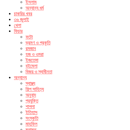
ইসলাম
অন্যান্য ধর্ম
চাকরির খবর
৩৬ জুলাই
খেলা
ফিচার
ফটো
ভ্রমণ ও প্রকৃতি
রমজান
হজ ও ওমরা
ইজতেমা
বইমেলা
বিজয় ও স্বাধীনতা
অন্যান্য
স্বাস্থ্য
শিল্প সাহিত্য
অনুবাদ
প্রযুক্তি
শাপলা
ইতিহাস
সংস্কৃতি
মাহফিল
মতামত