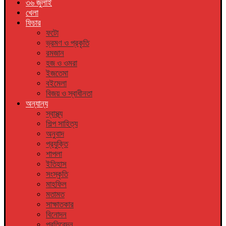
৩৬ জুলাই
খেলা
ফিচার
ফটো
ভ্রমণ ও প্রকৃতি
রমজান
হজ ও ওমরা
ইজতেমা
বইমেলা
বিজয় ও স্বাধীনতা
অন্যান্য
স্বাস্থ্য
শিল্প সাহিত্য
অনুবাদ
প্রযুক্তি
শাপলা
ইতিহাস
সংস্কৃতি
মাহফিল
মতামত
সাক্ষাতকার
বিনোদন
প্রতিবেদন