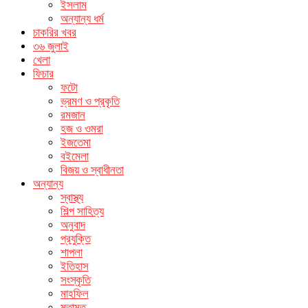
ইসলাম
অন্যান্য ধর্ম
চাকরির খবর
৩৬ জুলাই
খেলা
ফিচার
ফটো
ভ্রমণ ও প্রকৃতি
রমজান
হজ ও ওমরা
ইজতেমা
বইমেলা
বিজয় ও স্বাধীনতা
অন্যান্য
স্বাস্থ্য
শিল্প সাহিত্য
অনুবাদ
প্রযুক্তি
শাপলা
ইতিহাস
সংস্কৃতি
মাহফিল
মতামত