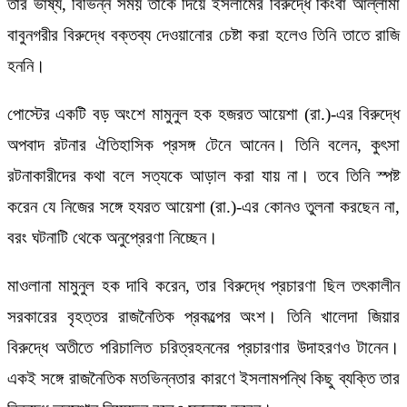
তার ভাষ্য, বিভিন্ন সময় তাকে দিয়ে ইসলামের বিরুদ্ধে কিংবা আল্লামা
বাবুনগরীর বিরুদ্ধে বক্তব্য দেওয়ানোর চেষ্টা করা হলেও তিনি তাতে রাজি
হননি।
পোস্টের একটি বড় অংশে মামুনুল হক হজরত আয়েশা (রা.)-এর বিরুদ্ধে
অপবাদ রটনার ঐতিহাসিক প্রসঙ্গ টেনে আনেন। তিনি বলেন, কুৎসা
রটনাকারীদের কথা বলে সত্যকে আড়াল করা যায় না। তবে তিনি স্পষ্ট
করেন যে নিজের সঙ্গে হযরত আয়েশা (রা.)-এর কোনও তুলনা করছেন না,
বরং ঘটনাটি থেকে অনুপ্রেরণা নিচ্ছেন।
মাওলানা মামুনুল হক দাবি করেন, তার বিরুদ্ধে প্রচারণা ছিল তৎকালীন
সরকারের বৃহত্তর রাজনৈতিক প্রকল্পের অংশ। তিনি খালেদা জিয়ার
বিরুদ্ধে অতীতে পরিচালিত চরিত্রহননের প্রচারণার উদাহরণও টানেন।
একই সঙ্গে রাজনৈতিক মতভিন্নতার কারণে ইসলামপন্থি কিছু ব্যক্তি তার