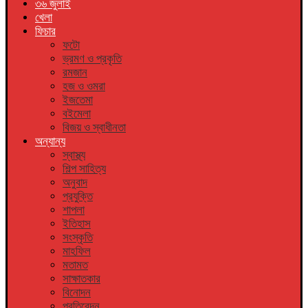
৩৬ জুলাই
খেলা
ফিচার
ফটো
ভ্রমণ ও প্রকৃতি
রমজান
হজ ও ওমরা
ইজতেমা
বইমেলা
বিজয় ও স্বাধীনতা
অন্যান্য
স্বাস্থ্য
শিল্প সাহিত্য
অনুবাদ
প্রযুক্তি
শাপলা
ইতিহাস
সংস্কৃতি
মাহফিল
মতামত
সাক্ষাতকার
বিনোদন
প্রতিবেদন