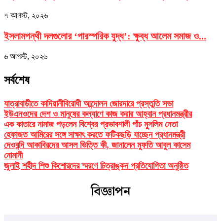
৭ আগস্ট, ২০২৬
ইসলামপন্থী দলগুলোর ‘পারস্পরিক যুদ্ধ’: ক্ষুব্ধ আলেম সমাজ ও...
৬ আগস্ট, ২০২৬
সর্বশেষ
যাত্রাবাড়ীতে কাদিয়ানীবিরোধী আন্দোলন জোরদারে প্রস্তুতি সভা
ইউএনওদের দেশ ও মানুষের কল্যাণে কাজ করার আহ্বান প্রধানমন্ত্রীর
এক কাতারে নামাজ পড়লেন বিশ্বের প্রভাবশালী পাঁচ মুসলিম নেতা
হেফাজত আমিরের সঙ্গে সাক্ষাৎ করতে ফটিকছড়ি যাচ্ছেন প্রধানমন্ত্রী
দেওবন্দি আকাবিরদের আসল ভিত্তি কী, জানালেন মুফতি আবুল কাসেম
নোমানী
জুলাই শহীদ শিশু কিশোরদের স্মরণে চিত্রাঙ্কন প্রতিযোগিতা অনুষ্ঠিত
বিজ্ঞাপন