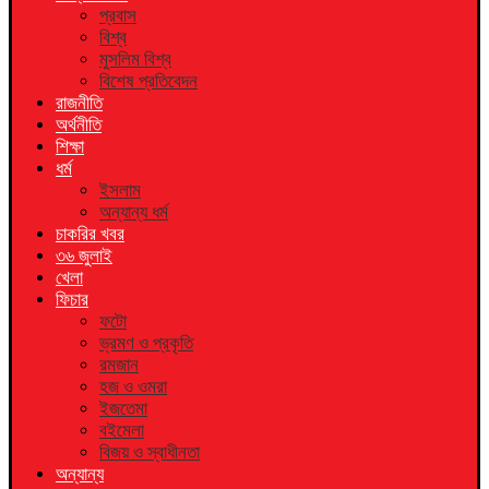
প্রবাস
বিশ্ব
মুসলিম বিশ্ব
বিশেষ প্রতিবেদন
রাজনীতি
অর্থনীতি
শিক্ষা
ধর্ম
ইসলাম
অন্যান্য ধর্ম
চাকরির খবর
৩৬ জুলাই
খেলা
ফিচার
ফটো
ভ্রমণ ও প্রকৃতি
রমজান
হজ ও ওমরা
ইজতেমা
বইমেলা
বিজয় ও স্বাধীনতা
অন্যান্য