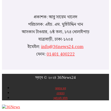
প্রকাশক: আবু সায়েম খালেদ
পরিচালক: এইচ. এম. মুহিউদ্দিন খান
আসকান টাওয়ার, ৬ষ্ঠ তলা, ১৭৪ ধোলাইপাড়
যাত্রাবাড়ী, ঢাকা-১২০৪
ইমেইল:
info@36news24.com
ফোন:
01401 400222
স্বত্ব © ২০২৪ 36News24
আমাদের কথা
যোগাযোগ
প্রাইভেসি পলিসি