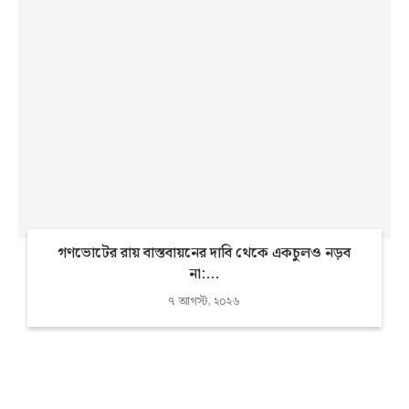
গণভোটের রায় বাস্তবায়নের দাবি থেকে একচুলও নড়ব
না:...
৭ আগস্ট, ২০২৬