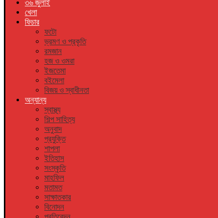
৩৬ জুলাই
খেলা
ফিচার
ফটো
ভ্রমণ ও প্রকৃতি
রমজান
হজ ও ওমরা
ইজতেমা
বইমেলা
বিজয় ও স্বাধীনতা
অন্যান্য
স্বাস্থ্য
শিল্প সাহিত্য
অনুবাদ
প্রযুক্তি
শাপলা
ইতিহাস
সংস্কৃতি
মাহফিল
মতামত
সাক্ষাতকার
বিনোদন
প্রতিবেদন