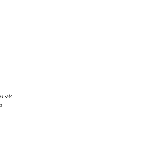
নের ওপর
ে