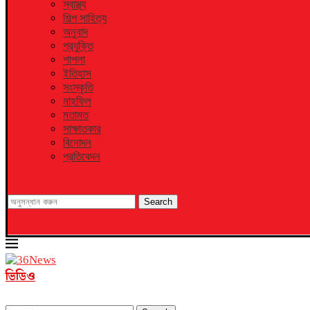
স্বাস্থ্য
শিল্প সাহিত্য
অনুবাদ
প্রযুক্তি
শাপলা
ইতিহাস
সংস্কৃতি
মাহফিল
মতামত
সাক্ষাতকার
বিনোদন
প্রতিবেদন
Search
ভিডিও