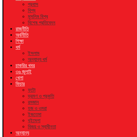
প্রবাস
বিশ্ব
মুসলিম বিশ্ব
বিশেষ প্রতিবেদন
রাজনীতি
অর্থনীতি
শিক্ষা
ধর্ম
ইসলাম
অন্যান্য ধর্ম
চাকরির খবর
৩৬ জুলাই
খেলা
ফিচার
ফটো
ভ্রমণ ও প্রকৃতি
রমজান
হজ ও ওমরা
ইজতেমা
বইমেলা
বিজয় ও স্বাধীনতা
অন্যান্য