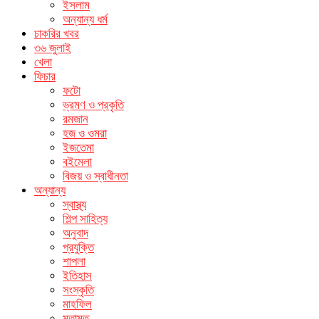
ইসলাম
অন্যান্য ধর্ম
চাকরির খবর
৩৬ জুলাই
খেলা
ফিচার
ফটো
ভ্রমণ ও প্রকৃতি
রমজান
হজ ও ওমরা
ইজতেমা
বইমেলা
বিজয় ও স্বাধীনতা
অন্যান্য
স্বাস্থ্য
শিল্প সাহিত্য
অনুবাদ
প্রযুক্তি
শাপলা
ইতিহাস
সংস্কৃতি
মাহফিল
মতামত