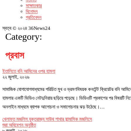
সাক্ষাতকার
বিনোদন
প্রতিবেদন
স্বত্ব © ২০২৪ 36News24
Category:
প্রবাস
ইতালিতে বনি আমিনের ওপর হামলা
২২ জুলাই, ২০২৬
সামাজিক যোগাযোগমাধ্যমের পরিচিত মুখ ও ভ্রমণবিষয়ক কনটেন্ট ক্রিয়েটর বনি আমি
হামলার একটি ভিডিও নেটদুনিয়ায় ছড়িয়ে পড়েছে। ভিডিওটি প্রকাশের পর বিষয়টি নিয়
অনলাইন মাধ্যমে ব্যাপক আলোচনা ও সমালোচনার ঝড় উঠেছে।…
খেলাফত মজলিস যুক্তরাজ্য সাউথ শাখার ষান্মাসিক মজলিসে
শুরা অধিবেশন অনুষ্ঠিত
৮ জুলাই, ২০২৬