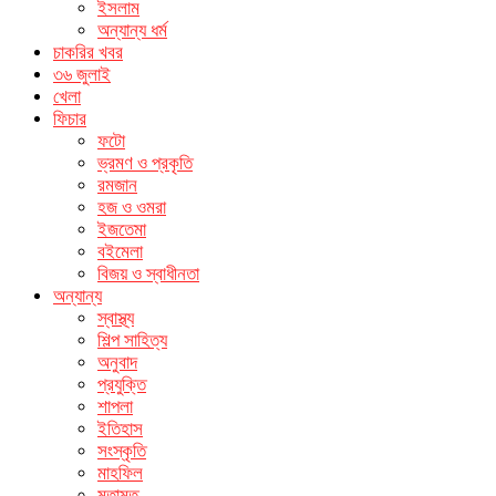
ইসলাম
অন্যান্য ধর্ম
চাকরির খবর
৩৬ জুলাই
খেলা
ফিচার
ফটো
ভ্রমণ ও প্রকৃতি
রমজান
হজ ও ওমরা
ইজতেমা
বইমেলা
বিজয় ও স্বাধীনতা
অন্যান্য
স্বাস্থ্য
শিল্প সাহিত্য
অনুবাদ
প্রযুক্তি
শাপলা
ইতিহাস
সংস্কৃতি
মাহফিল
মতামত