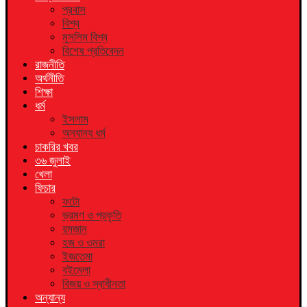
প্রবাস
বিশ্ব
মুসলিম বিশ্ব
বিশেষ প্রতিবেদন
রাজনীতি
অর্থনীতি
শিক্ষা
ধর্ম
ইসলাম
অন্যান্য ধর্ম
চাকরির খবর
৩৬ জুলাই
খেলা
ফিচার
ফটো
ভ্রমণ ও প্রকৃতি
রমজান
হজ ও ওমরা
ইজতেমা
বইমেলা
বিজয় ও স্বাধীনতা
অন্যান্য