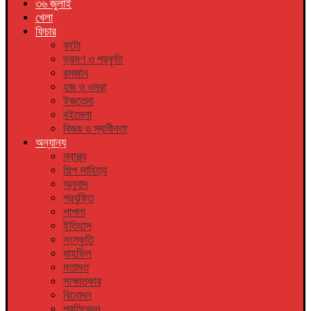
৩৬ জুলাই
খেলা
ফিচার
ফটো
ভ্রমণ ও প্রকৃতি
রমজান
হজ ও ওমরা
ইজতেমা
বইমেলা
বিজয় ও স্বাধীনতা
অন্যান্য
স্বাস্থ্য
শিল্প সাহিত্য
অনুবাদ
প্রযুক্তি
শাপলা
ইতিহাস
সংস্কৃতি
মাহফিল
মতামত
সাক্ষাতকার
বিনোদন
প্রতিবেদন