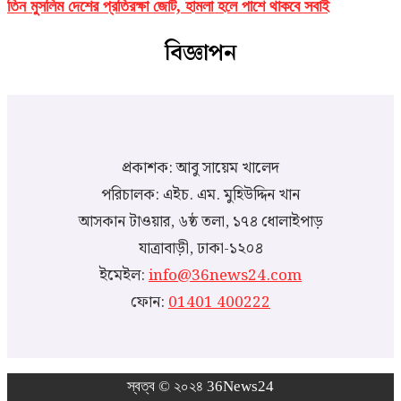
তিন মুসলিম দেশের প্রতিরক্ষা জোট, হামলা হলে পাশে থাকবে সবাই
বিজ্ঞাপন
প্রকাশক: আবু সায়েম খালেদ
পরিচালক: এইচ. এম. মুহিউদ্দিন খান
আসকান টাওয়ার, ৬ষ্ঠ তলা, ১৭৪ ধোলাইপাড়
যাত্রাবাড়ী, ঢাকা-১২০৪
ইমেইল:
info@36news24.com
ফোন:
01401 400222
স্বত্ব © ২০২৪ 36News24