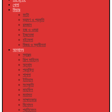
খেলা
ফিচার
ফটো
ভ্রমণ ও প্রকৃতি
রমজান
হজ ও ওমরা
ইজতেমা
বইমেলা
বিজয় ও স্বাধীনতা
অন্যান্য
স্বাস্থ্য
শিল্প সাহিত্য
অনুবাদ
প্রযুক্তি
শাপলা
ইতিহাস
সংস্কৃতি
মাহফিল
মতামত
সাক্ষাতকার
বিনোদন
প্রতিবেদন