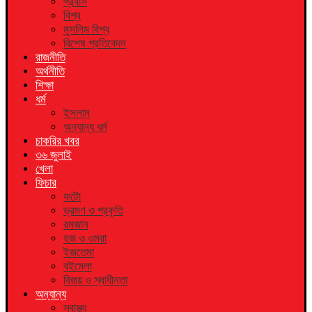
প্রবাস
বিশ্ব
মুসলিম বিশ্ব
বিশেষ প্রতিবেদন
রাজনীতি
অর্থনীতি
শিক্ষা
ধর্ম
ইসলাম
অন্যান্য ধর্ম
চাকরির খবর
৩৬ জুলাই
খেলা
ফিচার
ফটো
ভ্রমণ ও প্রকৃতি
রমজান
হজ ও ওমরা
ইজতেমা
বইমেলা
বিজয় ও স্বাধীনতা
অন্যান্য
স্বাস্থ্য