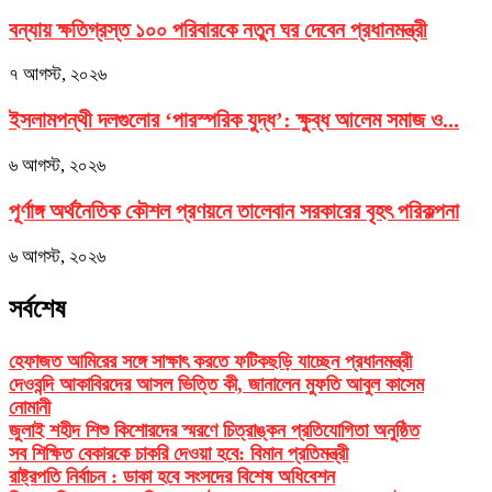
বন্যায় ক্ষতিগ্রস্ত ১০০ পরিবারকে নতুন ঘর দেবেন প্রধানমন্ত্রী
৭ আগস্ট, ২০২৬
ইসলামপন্থী দলগুলোর ‘পারস্পরিক যুদ্ধ’: ক্ষুব্ধ আলেম সমাজ ও...
৬ আগস্ট, ২০২৬
পূর্ণাঙ্গ অর্থনৈতিক কৌশল প্রণয়নে তালেবান সরকারের বৃহৎ পরিকল্পনা
৬ আগস্ট, ২০২৬
সর্বশেষ
হেফাজত আমিরের সঙ্গে সাক্ষাৎ করতে ফটিকছড়ি যাচ্ছেন প্রধানমন্ত্রী
দেওবন্দি আকাবিরদের আসল ভিত্তি কী, জানালেন মুফতি আবুল কাসেম
নোমানী
জুলাই শহীদ শিশু কিশোরদের স্মরণে চিত্রাঙ্কন প্রতিযোগিতা অনুষ্ঠিত
সব শিক্ষিত বেকারকে চাকরি দেওয়া হবে: বিমান প্রতিমন্ত্রী
রাষ্ট্রপতি নির্বাচন : ডাকা হবে সংসদের বিশেষ অধিবেশন