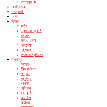
অন্যান্য ধর্ম
চাকরির খবর
৩৬ জুলাই
খেলা
ফিচার
ফটো
ভ্রমণ ও প্রকৃতি
রমজান
হজ ও ওমরা
ইজতেমা
বইমেলা
বিজয় ও স্বাধীনতা
অন্যান্য
স্বাস্থ্য
শিল্প সাহিত্য
অনুবাদ
প্রযুক্তি
শাপলা
ইতিহাস
সংস্কৃতি
মাহফিল
মতামত