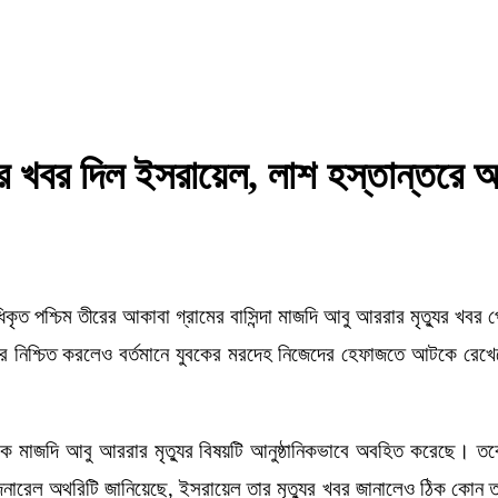
ুর খবর দিল ইসরায়েল, লাশ হস্তান্তরে অ
িকৃত পশ্চিম তীরের আকাবা গ্রামের বাসিন্দা মাজদি আবু আররার মৃত্যুর খবর 
িশ্চিত করলেও বর্তমানে যুবকের মরদেহ নিজেদের হেফাজতে আটকে রেখেছে ইস
পক্ষকে মাজদি আবু আররার মৃত্যুর বিষয়টি আনুষ্ঠানিকভাবে অবহিত করেছে। তব
রেল অথরিটি জানিয়েছে, ইসরায়েল তার মৃত্যুর খবর জানালেও ঠিক কোন তারি