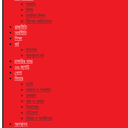
প্রবাস
বিশ্ব
মুসলিম বিশ্ব
বিশেষ প্রতিবেদন
রাজনীতি
অর্থনীতি
শিক্ষা
ধর্ম
ইসলাম
অন্যান্য ধর্ম
চাকরির খবর
৩৬ জুলাই
খেলা
ফিচার
ফটো
ভ্রমণ ও প্রকৃতি
রমজান
হজ ও ওমরা
ইজতেমা
বইমেলা
বিজয় ও স্বাধীনতা
অন্যান্য