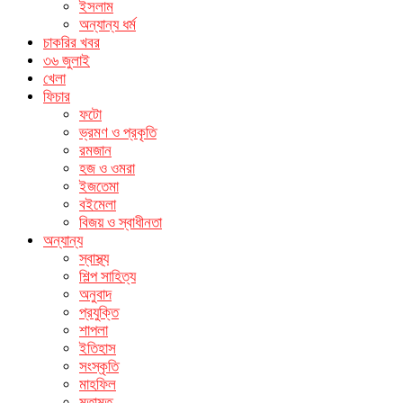
ইসলাম
অন্যান্য ধর্ম
চাকরির খবর
৩৬ জুলাই
খেলা
ফিচার
ফটো
ভ্রমণ ও প্রকৃতি
রমজান
হজ ও ওমরা
ইজতেমা
বইমেলা
বিজয় ও স্বাধীনতা
অন্যান্য
স্বাস্থ্য
শিল্প সাহিত্য
অনুবাদ
প্রযুক্তি
শাপলা
ইতিহাস
সংস্কৃতি
মাহফিল
মতামত