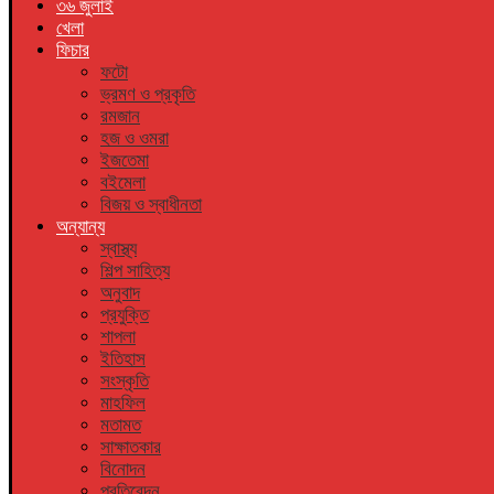
৩৬ জুলাই
খেলা
ফিচার
ফটো
ভ্রমণ ও প্রকৃতি
রমজান
হজ ও ওমরা
ইজতেমা
বইমেলা
বিজয় ও স্বাধীনতা
অন্যান্য
স্বাস্থ্য
শিল্প সাহিত্য
অনুবাদ
প্রযুক্তি
শাপলা
ইতিহাস
সংস্কৃতি
মাহফিল
মতামত
সাক্ষাতকার
বিনোদন
প্রতিবেদন