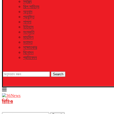
স্বাস্থ্য
শিল্প সাহিত্য
অনুবাদ
প্রযুক্তি
শাপলা
ইতিহাস
সংস্কৃতি
মাহফিল
মতামত
সাক্ষাতকার
বিনোদন
প্রতিবেদন
Search
ভিডিও