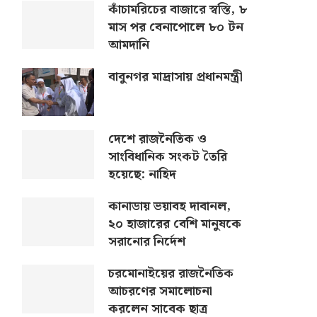
কাঁচামরিচের বাজারে স্বস্তি, ৮
মাস পর বেনাপোলে ৮০ টন
আমদানি
বাবুনগর মাদ্রাসায় প্রধানমন্ত্রী
দেশে রাজনৈতিক ও
সাংবিধানিক সংকট তৈরি
হয়েছে: নাহিদ
কানাডায় ভয়াবহ দাবানল,
২০ হাজারের বেশি মানুষকে
সরানোর নির্দেশ
চরমোনাইয়ের রাজনৈতিক
আচরণের সমালোচনা
করলেন সাবেক ছাত্র