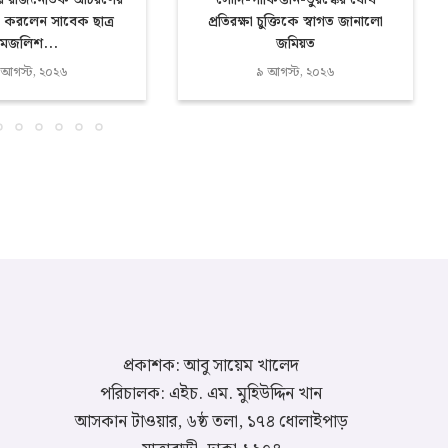
ের রাজনৈতিক আচরণের
সৌদি-পাকিস্তান-তুরস্কের যৌথ
 করলেন সাবেক ছাত্র
প্রতিরক্ষা চুক্তিকে স্বাগত জানালো
মজলিশ...
জমিয়ত
 আগস্ট, ২০২৬
৯ আগস্ট, ২০২৬
প্রকাশক: আবু সায়েম খালেদ
পরিচালক: এইচ. এম. মুহিউদ্দিন খান
আসকান টাওয়ার, ৬ষ্ঠ তলা, ১৭৪ ধোলাইপাড়