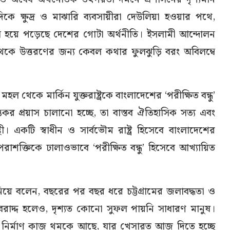
কে ক্ষুদ্র ও মাঝারি ব্যবসায়ীরা দেউলিয়া হওয়ার পথে,
িম্মি হয়ে পড়েছে দেশের গোটা অর্থনীতি। ইসলামী আন্দোলন
কে উত্তরণের জন্য কেবল কথার ফুলঝুড়ি বরং অবিলম্বে
 থেকে মার্কিন যুক্তরাষ্ট্রকে বাংলাদেশের ‘পরীক্ষিত বন্ধু’
্তিকর প্রয়াস চালানো হচ্ছে, তা বাস্তব ঐতিহাসিক সত্য এবং
্থী। একটি স্বাধীন ও সার্বভৌম রাষ্ট্র হিসেবে বাংলাদেশের
 পরাশক্তিকে ঢালাওভাবে ‘পরীক্ষিত বন্ধু’ হিসেবে আখ্যায়িত
ি নিয়ে বলেন, বছরের পর বছর ধরে চট্টগ্রামের জলাবদ্ধতা ও
বরাদ্দ হলেও, দৃশ্যত কোনো সুফল পায়নি সাধারণ মানুষ।
 বাঁধ নির্মাণ কাজ থমকে আছে, যার খেসারত আজ দিতে হচ্ছে