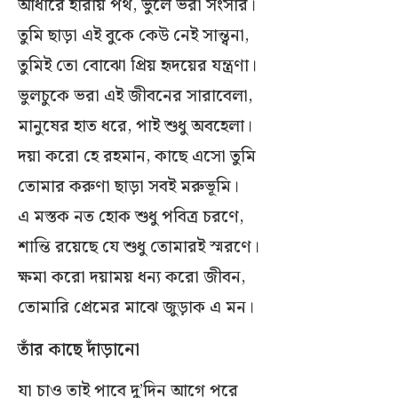
আঁধারে হারায় পথ, ভুলে ভরা সংসার।
তুমি ছাড়া এই বুকে কেউ নেই সান্ত্বনা,
তুমিই তো বোঝো প্রিয় হৃদয়ের যন্ত্রণা।
ভুলচুকে ভরা এই জীবনের সারাবেলা,
মানুষের হাত ধরে, পাই শুধু অবহেলা।
দয়া করো হে রহমান, কাছে এসো তুমি
তোমার করুণা ছাড়া সব‌ই মরুভূমি।
এ মস্তক নত হোক শুধু পবিত্র চরণে,
শান্তি রয়েছে যে শুধু তোমার‌ই স্মরণে।
ক্ষমা করো দয়াময় ধন্য করো জীবন,
তোমারি প্রেমের মাঝে জুড়াক এ মন।
তাঁর কাছে দাঁড়ানো
যা চাও তাই পাবে দু’দিন আগে পরে