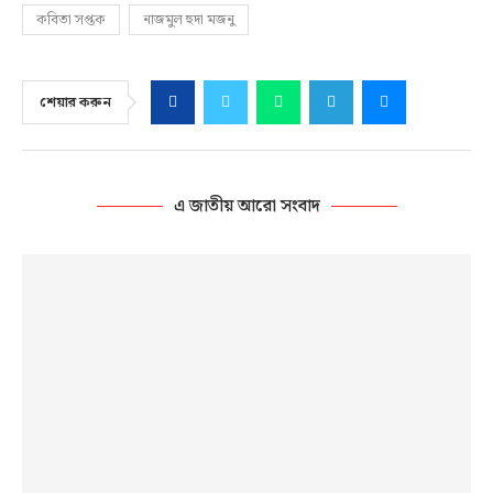
কবিতা সপ্তক
নাজমুল হুদা মজনু
শেয়ার করুন
এ জাতীয় আরো সংবাদ