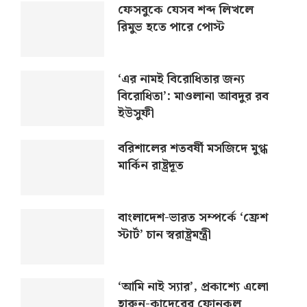
ফেসবুকে যেসব শব্দ লিখলে
রিমুভ হতে পারে পোস্ট
‘এর নামই বিরোধিতার জন্য
বিরোধিতা’: মাওলানা আবদুর রব
ইউসুফী
বরিশালের শতবর্ষী মসজিদে মুগ্ধ
মার্কিন রাষ্ট্রদূত
বাংলাদেশ-ভারত সম্পর্কে ‘ফ্রেশ
স্টার্ট’ চান স্বরাষ্ট্রমন্ত্রী
‘আমি নাই স্যার’, প্রকাশ্যে এলো
হারুন-কাদেরের ফোনকল