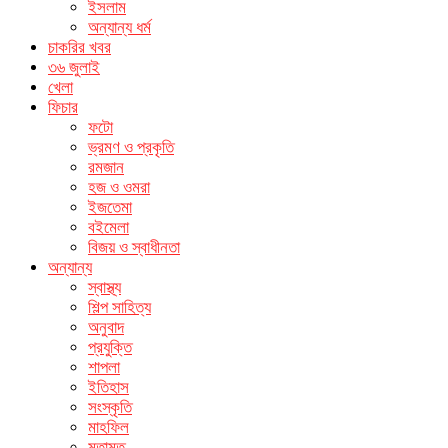
ইসলাম
অন্যান্য ধর্ম
চাকরির খবর
৩৬ জুলাই
খেলা
ফিচার
ফটো
ভ্রমণ ও প্রকৃতি
রমজান
হজ ও ওমরা
ইজতেমা
বইমেলা
বিজয় ও স্বাধীনতা
অন্যান্য
স্বাস্থ্য
শিল্প সাহিত্য
অনুবাদ
প্রযুক্তি
শাপলা
ইতিহাস
সংস্কৃতি
মাহফিল
মতামত