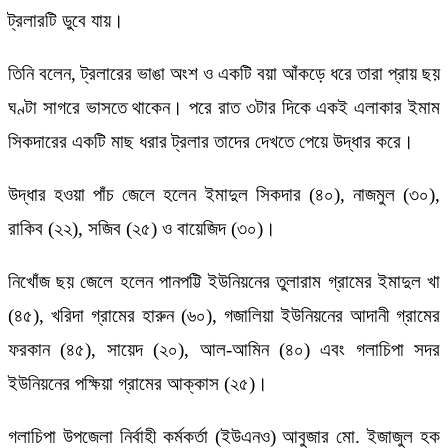
ট্রলারটি ডুবে যায়।
তিনি বলেন, ট্রলারের ভাঙা অংশ ও একটি বয়া আঁকড়ে ধরে তারা প্রায় ছয়
ঘণ্টা সাগরে ভাসতে থাকেন। পরে রাত ৩টার দিকে একই এলাকার ইমাম
সিকদারের একটি মাছ ধরার ট্রলার তাদের দেখতে পেয়ে উদ্ধার করে।
উদ্ধার হওয়া পাঁচ জেলে হলেন ইমাদুল সিকদার (৪০), নাজমুল (৩০),
রাকিব (২২), সজিব (২৫) ও বায়েজিদ (৩০)।
নিখোঁজ ছয় জেলে হলেন পানপট্টি ইউনিয়নের তুলারাম গ্রামের ইমাদুল খা
(৪৫), খরিদা গ্রামের হারুন (৬০), গজালিয়া ইউনিয়নের আদানী গ্রামের
ফরকান (৪৫), সায়েদ (২০), আল-আমিন (৪০) এবং গলাচিপা সদর
ইউনিয়নের পক্ষিয়া গ্রামের আক্কাস (২৫)।
গলাচিপা উপজেলা নির্বাহী কর্মকর্তা (ইউএনও) আবুজার মো. ইজাজুল হক