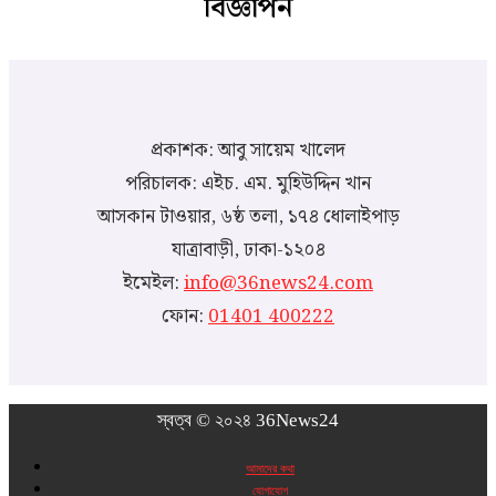
বিজ্ঞাপন
প্রকাশক: আবু সায়েম খালেদ
পরিচালক: এইচ. এম. মুহিউদ্দিন খান
আসকান টাওয়ার, ৬ষ্ঠ তলা, ১৭৪ ধোলাইপাড়
যাত্রাবাড়ী, ঢাকা-১২০৪
ইমেইল:
info@36news24.com
ফোন:
01401 400222
স্বত্ব © ২০২৪ 36News24
আমাদের কথা
যোগাযোগ