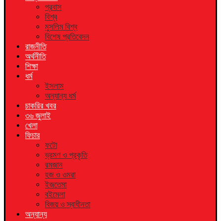
প্রবাস
বিশ্ব
মুসলিম বিশ্ব
বিশেষ প্রতিবেদন
রাজনীতি
অর্থনীতি
শিক্ষা
ধর্ম
ইসলাম
অন্যান্য ধর্ম
চাকরির খবর
৩৬ জুলাই
খেলা
ফিচার
ফটো
ভ্রমণ ও প্রকৃতি
রমজান
হজ ও ওমরা
ইজতেমা
বইমেলা
বিজয় ও স্বাধীনতা
অন্যান্য