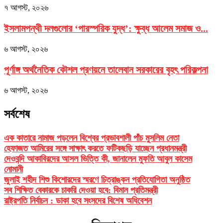
৭ আগস্ট, ২০২৬
ইসলামপন্থী দলগুলোর ‘পারস্পরিক যুদ্ধ’: ক্ষুব্ধ আলেম সমাজ ও...
৬ আগস্ট, ২০২৬
পূর্ণাঙ্গ অর্থনৈতিক কৌশল প্রণয়নে তালেবান সরকারের বৃহৎ পরিকল্পনা
৬ আগস্ট, ২০২৬
সর্বশেষ
এক কাতারে নামাজ পড়লেন বিশ্বের প্রভাবশালী পাঁচ মুসলিম নেতা
হেফাজত আমিরের সঙ্গে সাক্ষাৎ করতে ফটিকছড়ি যাচ্ছেন প্রধানমন্ত্রী
দেওবন্দি আকাবিরদের আসল ভিত্তি কী, জানালেন মুফতি আবুল কাসেম
নোমানী
জুলাই শহীদ শিশু কিশোরদের স্মরণে চিত্রাঙ্কন প্রতিযোগিতা অনুষ্ঠিত
সব শিক্ষিত বেকারকে চাকরি দেওয়া হবে: বিমান প্রতিমন্ত্রী
রাষ্ট্রপতি নির্বাচন : ডাকা হবে সংসদের বিশেষ অধিবেশন