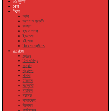
৩৬ জুলাই
খেলা
ফিচার
ফটো
ভ্রমণ ও প্রকৃতি
রমজান
হজ ও ওমরা
ইজতেমা
বইমেলা
বিজয় ও স্বাধীনতা
অন্যান্য
স্বাস্থ্য
শিল্প সাহিত্য
অনুবাদ
প্রযুক্তি
শাপলা
ইতিহাস
সংস্কৃতি
মাহফিল
মতামত
সাক্ষাতকার
বিনোদন
প্রতিবেদন