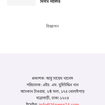
দিবস পালিত
বিজ্ঞাপন
প্রকাশক: আবু সায়েম খালেদ
পরিচালক: এইচ. এম. মুহিউদ্দিন খান
আসকান টাওয়ার, ৬ষ্ঠ তলা, ১৭৪ ধোলাইপাড়
যাত্রাবাড়ী, ঢাকা-১২০৪
ইমেইল:
info@36news24.com