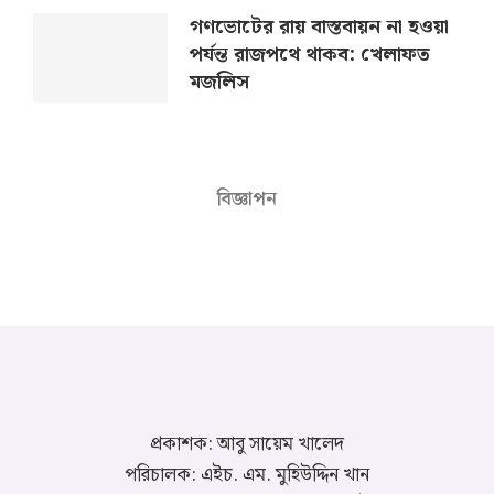
গণভোটের রায় বাস্তবায়ন না হওয়া
পর্যন্ত রাজপথে থাকব: খেলাফত
মজলিস
বিজ্ঞাপন
প্রকাশক: আবু সায়েম খালেদ
পরিচালক: এইচ. এম. মুহিউদ্দিন খান