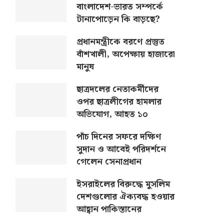
বাংলাদেশ-ভারত সম্পর্কে
টানাপোড়েন কি বাড়ছে?
প্রধানমন্ত্রীকে বরণে প্রস্তুত
বাঁশখালী, অপেক্ষায় হাজারো
মানুষ
ছাত্রদলের নেতাকর্মীদের
ওপর ছাত্রলীগের হামলার
অভিযোগ, আহত ১০
পাঁচ দিনের সফরে দক্ষিণ
সুদান ও আবেই পরিদর্শনে
গেলেন সেনাপ্রধান
ইসরাইলের বিরুদ্ধে মুসলিম
দেশগুলোর ঐক্যবদ্ধ হওয়ার
আহ্বান পাকিস্তানের