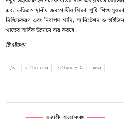
নতুন তহবিলটি ইউনিসেফ বাংলাদেশে অবস্থানরত রোহিঙ্গা
এবং ক্ষতিগ্রস্ত স্থানীয় জনগোষ্ঠীর শিক্ষা, পুষ্টি, শিশু সুরক্ষা
নিশ্চিতকরণ এবং নিরাপদ পানি, স্যানিটেশন ও হাইজিন
খাতের সার্বিক উন্নয়নে ব্যয় করবে।
টিএইচএ/
চুক্তি
মানবিক সহায়তা
রোহিঙ্গা জনগোষ্ঠী
স্বাক্ষর
এ জাতীয় আরো সংবাদ