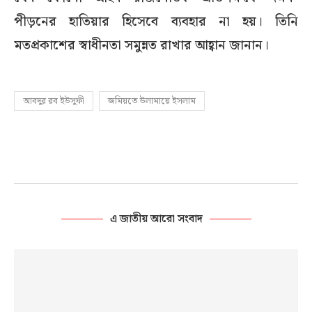
পীড়নের হাতিয়ার হিসেবে ব্যবহার না হয়। তিনি
মতপ্রকাশের স্বাধীনতা সমুন্নত রাখার আহ্বান জানান।
আবদুর রব ইউসুফী
জমিয়তে উলামায়ে ইসলাম
এ জাতীয় আরো সংবাদ