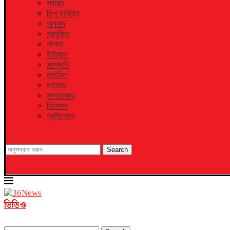
স্বাস্থ্য
শিল্প সাহিত্য
অনুবাদ
প্রযুক্তি
শাপলা
ইতিহাস
সংস্কৃতি
মাহফিল
মতামত
সাক্ষাতকার
বিনোদন
প্রতিবেদন
Search
ভিডিও