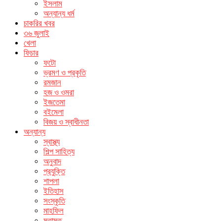
ইসলাম
অন্যান্য ধর্ম
চাকরির খবর
৩৬ জুলাই
খেলা
ফিচার
ফটো
ভ্রমণ ও প্রকৃতি
রমজান
হজ ও ওমরা
ইজতেমা
বইমেলা
বিজয় ও স্বাধীনতা
অন্যান্য
স্বাস্থ্য
শিল্প সাহিত্য
অনুবাদ
প্রযুক্তি
শাপলা
ইতিহাস
সংস্কৃতি
মাহফিল
মতামত