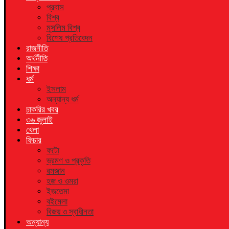
প্রবাস
বিশ্ব
মুসলিম বিশ্ব
বিশেষ প্রতিবেদন
রাজনীতি
অর্থনীতি
শিক্ষা
ধর্ম
ইসলাম
অন্যান্য ধর্ম
চাকরির খবর
৩৬ জুলাই
খেলা
ফিচার
ফটো
ভ্রমণ ও প্রকৃতি
রমজান
হজ ও ওমরা
ইজতেমা
বইমেলা
বিজয় ও স্বাধীনতা
অন্যান্য