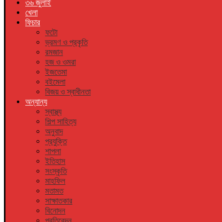
৩৬ জুলাই
খেলা
ফিচার
ফটো
ভ্রমণ ও প্রকৃতি
রমজান
হজ ও ওমরা
ইজতেমা
বইমেলা
বিজয় ও স্বাধীনতা
অন্যান্য
স্বাস্থ্য
শিল্প সাহিত্য
অনুবাদ
প্রযুক্তি
শাপলা
ইতিহাস
সংস্কৃতি
মাহফিল
মতামত
সাক্ষাতকার
বিনোদন
প্রতিবেদন