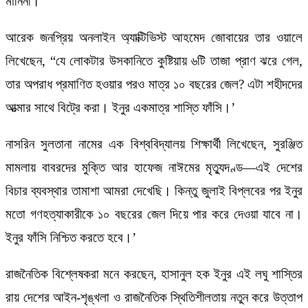
মানিনা।’
আরেক জনপ্রিয় অনলাইন অ্যাক্টিভিস্ট আহমেদ জোবায়ের তার ওয়ালে
লিখেছেন, “যে লোকটার উসকানিতে কুষ্টিয়ায় ৬টি তাজা প্রাণ ঝরে গেল,
তার অপরাধ প্রমাণিত হওয়ার পরও মাত্র ১০ বছরের জেল? এটা শহীদদের
আত্মার সাথে বিট্রে করা। ইনুর একমাত্র শাস্তি ফাঁসি।’
নাসরিন সুলতানা নামের এক বিশ্ববিদ্যালয় শিক্ষার্থী লিখেছেন, ‌সুরঞ্জিত
মামলায় বাবরদের মুক্তি আর হাফেজ নাঈমের মৃত্যুদণ্ড—এই দেশের
বিচার ব্যবস্থার তামাশা আমরা দেখেছি। কিন্তু জুলাই বিপ্লবের পর ইনুর
মতো গণহত্যাকারীকে ১০ বছরের জেল দিয়ে পার করে দেওয়া যাবে না।
ইনুর ফাঁসি নিশ্চিত করতে হবে।’
রাজনৈতিক বিশ্লেষকরা মনে করছেন, হাসানুল হক ইনুর এই লঘু শাস্তির
রায় দেশের আইন-শৃঙ্খলা ও রাজনৈতিক স্থিতিশীলতায় নতুন করে উত্তাপ