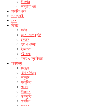
ইসলাম
অন্যান্য ধর্ম
চাকরির খবর
৩৬ জুলাই
খেলা
ফিচার
ফটো
ভ্রমণ ও প্রকৃতি
রমজান
হজ ও ওমরা
ইজতেমা
বইমেলা
বিজয় ও স্বাধীনতা
অন্যান্য
স্বাস্থ্য
শিল্প সাহিত্য
অনুবাদ
প্রযুক্তি
শাপলা
ইতিহাস
সংস্কৃতি
মাহফিল
মতামত