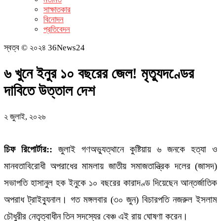
সাক্ষাতকার
বিনোদন
প্রতিবেদন
স্বত্ব © ২০২৪ 36News24
৬ খুনে ইনুর ১০ বছরের জেল! মৃত্যুদণ্ডের
দাবিতে উত্তাল দেশ
২ জুলাই, ২০২৬
চিফ রিপোর্টার::
জুলাই গণঅভ্যুত্থানে কুষ্টিয়ায় ৬ জনকে হত্যা ও
মানবতাবিরোধী অপরাধের মামলায় জাতীয় সমাজতান্ত্রিক দলের (জাসদ)
সভাপতি হাসানুল হক ইনুকে ১০ বছরের কারাদণ্ড দিয়েছেন আন্তর্জাতিক
অপরাধ ট্রাইব্যুনাল। গত মঙ্গলবার (৩০ জুন) বিচারপতি নজরুল ইসলাম
চৌধুরীর নেতৃত্বাধীন তিন সদস্যের বেঞ্চ এই রায় ঘোষণা করেন।