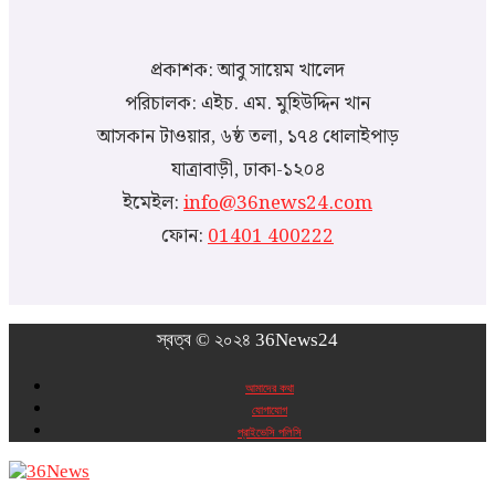
প্রকাশক: আবু সায়েম খালেদ
পরিচালক: এইচ. এম. মুহিউদ্দিন খান
আসকান টাওয়ার, ৬ষ্ঠ তলা, ১৭৪ ধোলাইপাড়
যাত্রাবাড়ী, ঢাকা-১২০৪
ইমেইল:
info@36news24.com
ফোন:
01401 400222
স্বত্ব © ২০২৪ 36News24
আমাদের কথা
যোগাযোগ
প্রাইভেসি পলিসি