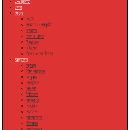
৩৬ জুলাই
খেলা
ফিচার
ফটো
ভ্রমণ ও প্রকৃতি
রমজান
হজ ও ওমরা
ইজতেমা
বইমেলা
বিজয় ও স্বাধীনতা
অন্যান্য
স্বাস্থ্য
শিল্প সাহিত্য
অনুবাদ
প্রযুক্তি
শাপলা
ইতিহাস
সংস্কৃতি
মাহফিল
মতামত
সাক্ষাতকার
বিনোদন
প্রতিবেদন