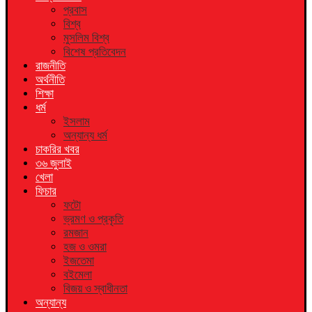
প্রবাস
বিশ্ব
মুসলিম বিশ্ব
বিশেষ প্রতিবেদন
রাজনীতি
অর্থনীতি
শিক্ষা
ধর্ম
ইসলাম
অন্যান্য ধর্ম
চাকরির খবর
৩৬ জুলাই
খেলা
ফিচার
ফটো
ভ্রমণ ও প্রকৃতি
রমজান
হজ ও ওমরা
ইজতেমা
বইমেলা
বিজয় ও স্বাধীনতা
অন্যান্য