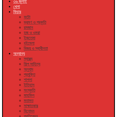
৩৬ জুলাই
খেলা
ফিচার
ফটো
ভ্রমণ ও প্রকৃতি
রমজান
হজ ও ওমরা
ইজতেমা
বইমেলা
বিজয় ও স্বাধীনতা
অন্যান্য
স্বাস্থ্য
শিল্প সাহিত্য
অনুবাদ
প্রযুক্তি
শাপলা
ইতিহাস
সংস্কৃতি
মাহফিল
মতামত
সাক্ষাতকার
বিনোদন
প্রতিবেদন