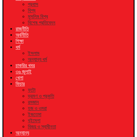
প্রবাস
বিশ্ব
মুসলিম বিশ্ব
বিশেষ প্রতিবেদন
রাজনীতি
অর্থনীতি
শিক্ষা
ধর্ম
ইসলাম
অন্যান্য ধর্ম
চাকরির খবর
৩৬ জুলাই
খেলা
ফিচার
ফটো
ভ্রমণ ও প্রকৃতি
রমজান
হজ ও ওমরা
ইজতেমা
বইমেলা
বিজয় ও স্বাধীনতা
অন্যান্য