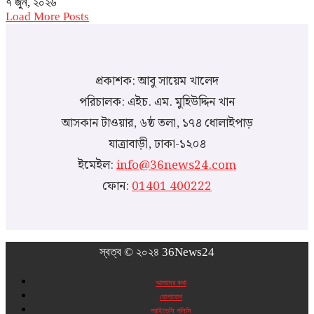
৭ জুন, ২০২৬
Load More Posts
প্রকাশক: আবু সায়েম খালেদ
পরিচালক: এইচ. এম. মুহিউদ্দিন খান
আসকান টাওয়ার, ৬ষ্ঠ তলা, ১৭৪ ধোলাইপাড়
যাত্রাবাড়ী, ঢাকা-১২০৪
ইমেইল:
info@36news24.com
ফোন:
01401 400222
স্বত্ব © ২০২৪ 36News24
আমাদের কথা
যোগাযোগ
প্রাইভেসি পলিসি