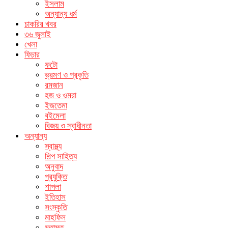
ইসলাম
অন্যান্য ধর্ম
চাকরির খবর
৩৬ জুলাই
খেলা
ফিচার
ফটো
ভ্রমণ ও প্রকৃতি
রমজান
হজ ও ওমরা
ইজতেমা
বইমেলা
বিজয় ও স্বাধীনতা
অন্যান্য
স্বাস্থ্য
শিল্প সাহিত্য
অনুবাদ
প্রযুক্তি
শাপলা
ইতিহাস
সংস্কৃতি
মাহফিল
মতামত