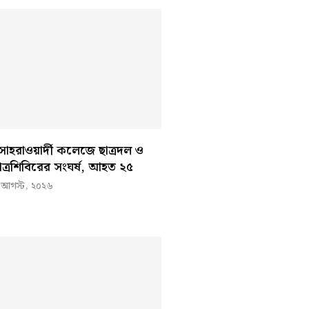
োহরাওয়ার্দী কলেজে ছাত্রদল ও
াত্রশিবিরের সংঘর্ষ, আহত ২৫
 আগস্ট, ২০২৬