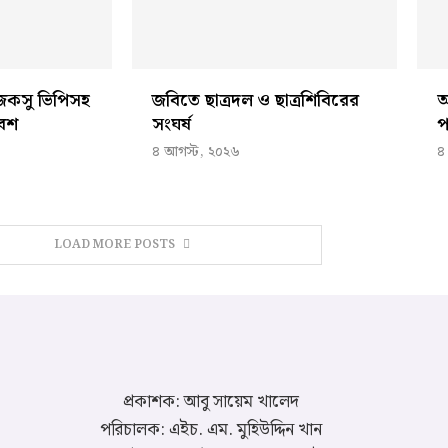
 জকসু ভিপিসহ
জবিতে ছাত্রদল ও ছাত্রশিবিরের
আ
বেশ
সংঘর্ষ
প
৪ আগস্ট, ২০২৬
৪
LOAD MORE POSTS
প্রকাশক: আবু সায়েম খালেদ
পরিচালক: এইচ. এম. মুহিউদ্দিন খান