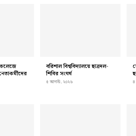
র কলেজে
বরিশাল বিশ্ববিদ্যালয়ে ছাত্রদল-
স
 নেতাকর্মীদের
শিবির সংঘর্ষ
ছ
৫ আগস্ট, ২০২৬
৪